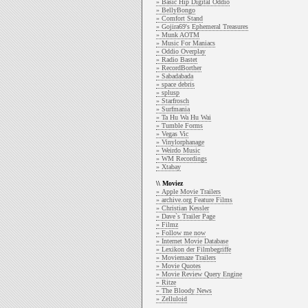
» Basic Hip Digital Oddio
» BellyBongo
» Comfort Stand
» Gojira69's Ephemeral Treasures
» Munk AOTM
» Music For Maniacs
» Oddio Overplay
» Radio Bastet
» RecordBorther
» Sabadabada
» space debris
» splusp
» Starfrosch
» Surfmania
» Ta Hu Wa Hu Wai
» Tumble Forms
» Vegas Vic
» Vinylorphanage
» Weirdo Music
» WM Recordings
» Xtabay
\\ Moviez
» Apple Movie Trailers
» archive.org Feature Films
» Christian Kessler
» Dave`s Trailer Page
» Filmz
» Follow me now
» Internet Movie Database
» Lexikon der Filmbegriffe
» Moviemaze Trailers
» Movie Quotes
» Movie Review Query Engine
» Ritze
» The Bloody News
» Zelluloid