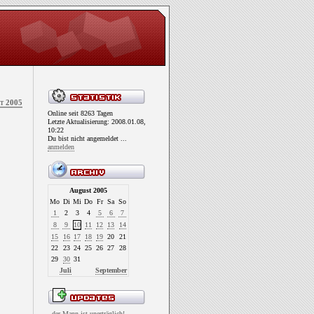
t 2005
Online seit 8263 Tagen
Letzte Aktualisierung: 2008.01.08,
10:22
Du bist nicht angemeldet ...
anmelden
August 2005
Mo
Di
Mi
Do
Fr
Sa
So
1
2
3
4
5
6
7
8
9
10
11
12
13
14
15
16
17
18
19
20
21
22
23
24
25
26
27
28
29
30
31
Juli
September
..der Mann ist unerträglich!