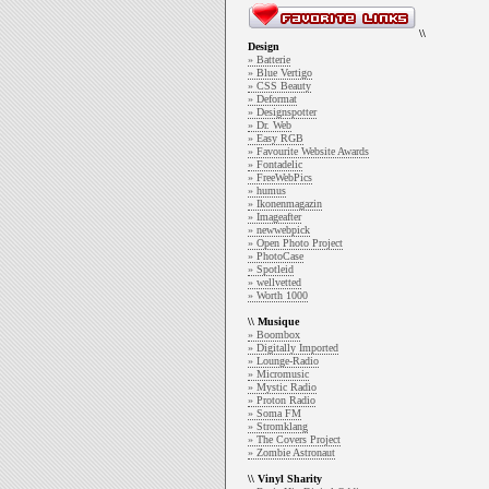
\\
Design
» Batterie
» Blue Vertigo
» CSS Beauty
» Deformat
» Designspotter
» Dr. Web
» Easy RGB
» Favourite Website Awards
» Fontadelic
» FreeWebPics
» humus
» Ikonenmagazin
» Imageafter
» newwebpick
» Open Photo Project
» PhotoCase
» Spotleid
» wellvetted
» Worth 1000
\\ Musique
» Boombox
» Digitally Imported
» Lounge-Radio
» Micromusic
» Mystic Radio
» Proton Radio
» Soma FM
» Stromklang
» The Covers Project
» Zombie Astronaut
\\ Vinyl Sharity