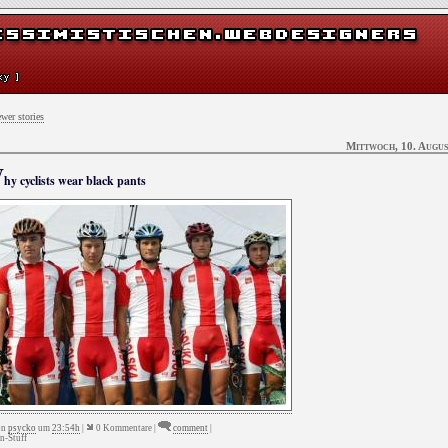
wer stories
Mittwoch, 10. Augus
W
hy cyclists wear black pants
on
psycko
um
23:54h
|
0 Kommentare |
comment
|
n-Stuff