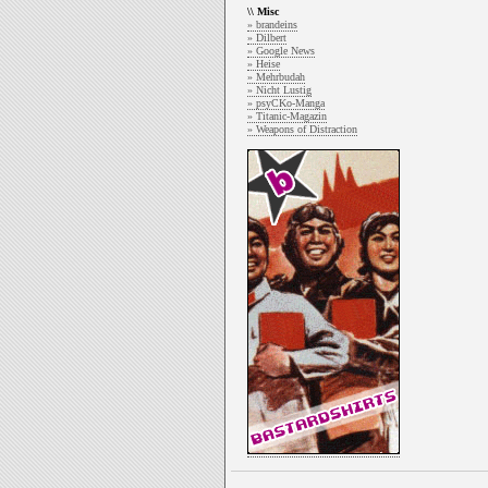
\\ Misc
» brandeins
» Dilbert
» Google News
» Heise
» Mehrbudah
» Nicht Lustig
» psyCKo-Manga
» Titanic-Magazin
» Weapons of Distraction