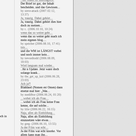
Der Brief ist gut, der Inhalt
bescheiden..und das Gewissen...
by steve-attack (2007.02.12,
13:37)
Ja, traurig. Dabei gehört...
Ja, traurig. Dabei gehört dies hier
doch zu meinen...
by r.. (2006.10.10, 10:24)
wenn das so weiter geht...
wenn das so weiter geht mach ich
mein eigenes blog....
by speicher (2006.08.10, 17:41)
tsts...
und die WM ist LÄNGST vorbei
und noch immer kein...
by trevordtodd (2006.08.09,
18:03)
Wird langsam mal wieder...
..für n Update. Jetzt warst doch
solange krank...
by the_get_up_kid (2006.06.28,
23:03)
Ach ja?!
Blahfasel (Nomen est Omen) dann
ersetze mal hier: „Was...
by medi8tor (2006.06.24, 01:20)
...wobei ich als Frau...
...wobei ich als Frau keine Frau
kenne, die auf solche...
by lilie (2006.06.22, 16:15)
Naja, alles als Einbildung...
och in
Naja, alles als Einbildung
einzusetzen wäre etwas...
by greg- (2006.06.10, 13:55)
Ja der Film war echt...
Ja der Film war echt knorke. Vor
allem kann man ihn...