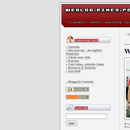
...
ne
» Startseite
» Dies und das - der tägliche
Wahnsinn
» Schöne neue Welt
» Konsum
» Gute Seiten, schlechte Seiten
» Resources & Tutorials
» Fun-Stuff
» Blogger.de Startseite
V
Fu