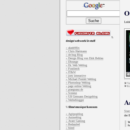
O
Leide
\\
design\webwork\it-stuff
» akadeMix
» Chris Hartmann
» de:bug Blog
» Design Blog von Dirk Behlau
» Dlounge
» Dr. Web Weblog
» Fontleech
» IT&W
» joey interactive
» Michael Preidel Weblog
» Photoshop Weblog
V
» page online Weblog
Ko
» praegnanz.de
» Screenz
» Ulf Germann Designblog
A
» Werbeblogger
\\ filme\musique\konsum
Starc
» Agitpopblog
der 
» Animeblog
» Avant Gaming
W
» Bedazzled
ha
» bleed