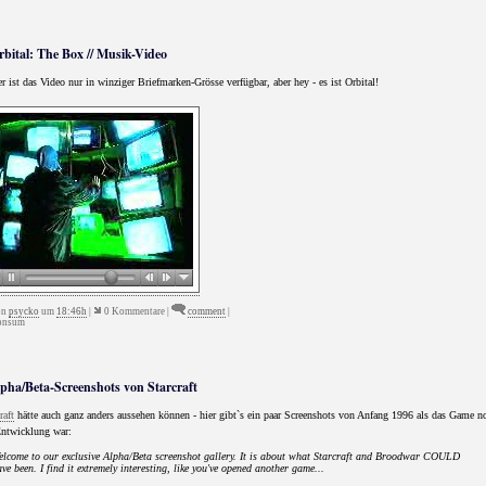
rbital: The Box // Musik-Video
r ist das Video nur in winziger Briefmarken-Grösse verfügbar, aber hey - es ist Orbital!
on
psycko
um
18:46h
|
0 Kommentare |
comment
|
nsum
lpha/Beta-Screenshots von Starcraft
raft
hätte auch ganz anders aussehen können - hier gibt`s ein paar Screenshots von Anfang 1996 als das Game n
Entwicklung war:
elcome to our exclusive Alpha/Beta screenshot gallery. It is about what Starcraft and Broodwar COULD
ve been. I find it extremely interesting, like you've opened another game...