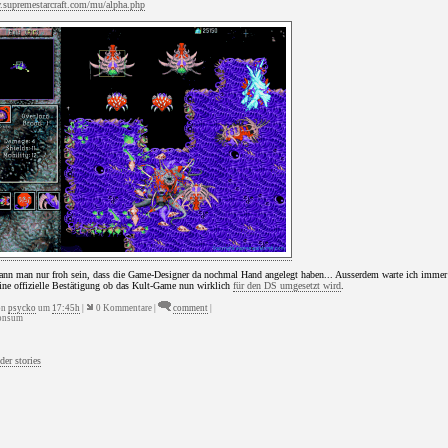
supremestarcraft.com/mu/alpha.php
ann man nur froh sein, dass die Game-Designer da nochmal Hand angelegt haben... Ausserdem warte ich immer
eine offizielle Bestätigung ob das Kult-Game nun wirklich
für den DS umgesetzt wird
.
on
psycko
um
17:45h
|
0 Kommentare |
comment
|
nsum
der stories