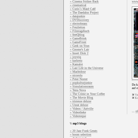
» Cinema Strikes Back
www.
» cinematical
» Curio`s Maid Café
» The Daedalus Project
» datajunkie
» DVDiscovery
» electrobeans
» Feuiletton
» Filmtagebuch
» freeQblog
» GameBrink
» GameFront
» Geek on Stun
» Gnome's Lair
» Insert Disk 2
» joystiq
» kackreiz
» Kamalot
» Last Life in the Universe
» Machtdose
» nicorola
» Peter Noster
» popkulturjunkie
Da k
» Simulationsraum
auf 
» Terra Nova
» The Crime in Your Coffee
V
» The Movie Blog
Ko
» tristesse deluxe
» Unrat deluxe
» Videos / Antville
...
ol
» Videotheke
» Videoteque
\\ mp3 blogs
» 20 Jazz Funk Greats
» boom selection