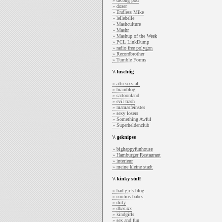
» de:bug pod
» dozer
» Endless Mike
» lellebelle
» Mashculture
» Mashr
» Mashup of the Week
» PCL LinkDump
» radio free polygon
» Recordbrother
» Tumble Forms
\\ luschtig
» attu sees all
» brainblog
» cartoonland
» evil trash
» mamasfeinstes
» sexy losers
» Something Awful
» Superheldenclub
\\ geknipse
» bighappyfunhouse
» Hamburger Restaurant
» interieur
» meine kleine stadt
\\ kinky stuff
» bad girls blog
» coolios babes
» dirty
» dbasixx
» kindgirls
» sex and fun