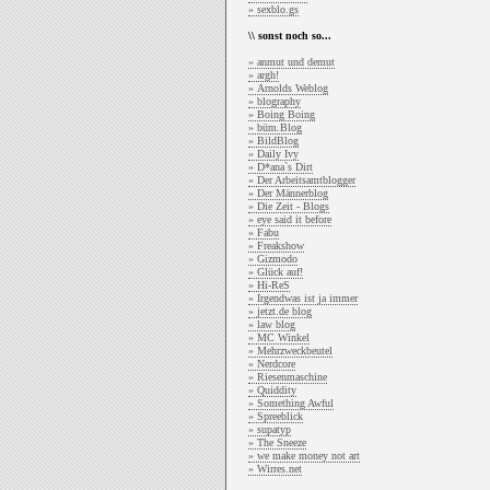
» sexblo.gs
\\ sonst noch so...
» anmut und demut
» argh!
» Arnolds Weblog
» blography
» Boing Boing
» büm.Blog
» BildBlog
» Daily Ivy
» D*ana`s Dirt
» Der Arbeitsamtblogger
» Der Männerblog
» Die Zeit - Blogs
» eye said it before
» Fabu
» Freakshow
» Gizmodo
» Glück auf!
» Hi-ReS
» Irgendwas ist ja immer
» jetzt.de blog
» law blog
» MC Winkel
» Mehrzweckbeutel
» Nerdcore
» Riesenmaschine
» Quiddity
» Something Awful
» Spreeblick
» supatyp
» The Sneeze
» we make money not art
» Wirres.net