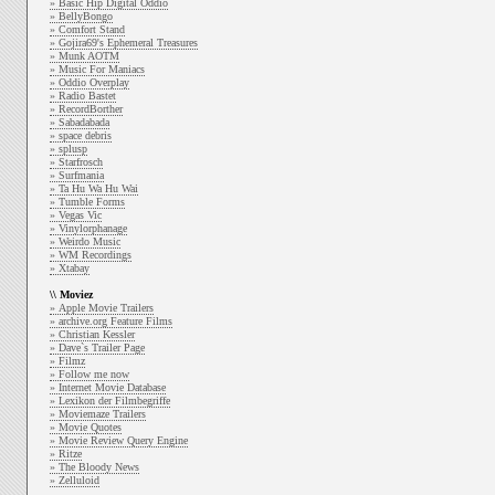
» Basic Hip Digital Oddio
» BellyBongo
» Comfort Stand
» Gojira69's Ephemeral Treasures
» Munk AOTM
» Music For Maniacs
» Oddio Overplay
» Radio Bastet
» RecordBorther
» Sabadabada
» space debris
» splusp
» Starfrosch
» Surfmania
» Ta Hu Wa Hu Wai
» Tumble Forms
» Vegas Vic
» Vinylorphanage
» Weirdo Music
» WM Recordings
» Xtabay
\\ Moviez
» Apple Movie Trailers
» archive.org Feature Films
» Christian Kessler
» Dave`s Trailer Page
» Filmz
» Follow me now
» Internet Movie Database
» Lexikon der Filmbegriffe
» Moviemaze Trailers
» Movie Quotes
» Movie Review Query Engine
» Ritze
» The Bloody News
» Zelluloid