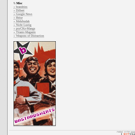
\\ Misc
» brandeins
» Dilbert
» Google News
» Heise
» Mehrbudah
» Nicht Lustig
» psyCKo-Manga
» Titanic-Magazin
» Weapons of Distraction