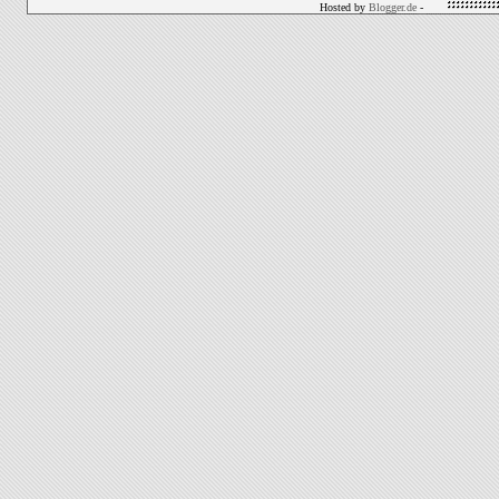
Hosted by
Blogger.de
-