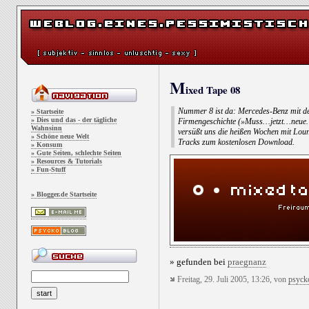
M
ixed Tape 08
Nummer 8 ist da: Mercedes-Benz mit de
» Startseite
» Dies und das - der tägliche
Firmengeschichte (»Muss…jetzt…neue
Wahnsinn
versüßt uns die heißen Wochen mit Lou
» Schöne neue Welt
Tracks zum kostenlosen Download.
» Konsum
» Gute Seiten, schlechte Seiten
» Resources & Tutorials
» Fun-Stuff
» Blogger.de Startseite
» gefunden bei
praegnanz
Freitag, 29. Juli 2005, 13:26, von
psyck