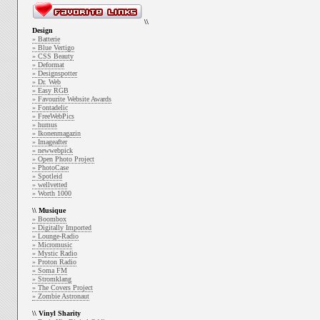
\\
Design
» Batterie
» Blue Vertigo
» CSS Beauty
» Deformat
» Designspotter
» Dr. Web
» Easy RGB
» Favourite Website Awards
» Fontadelic
» FreeWebPics
» humus
» Ikonenmagazin
» Imageafter
» newwebpick
» Open Photo Project
» PhotoCase
» Spotleid
» wellvetted
» Worth 1000
\\ Musique
» Boombox
» Digitally Imported
» Lounge-Radio
» Micromusic
» Mystic Radio
» Proton Radio
» Soma FM
» Stromklang
» The Covers Project
» Zombie Astronaut
\\ Vinyl Sharity