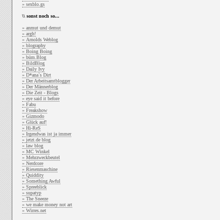
» sexblo.gs
\\ sonst noch so...
» anmut und demut
» argh!
» Arnolds Weblog
» blography
» Boing Boing
» büm.Blog
» BildBlog
» Daily Ivy
» D*ana`s Dirt
» Der Arbeitsamtblogger
» Der Männerblog
» Die Zeit - Blogs
» eye said it before
» Fabu
» Freakshow
» Gizmodo
» Glück auf!
» Hi-ReS
» Irgendwas ist ja immer
» jetzt.de blog
» law blog
» MC Winkel
» Mehrzweckbeutel
» Nerdcore
» Riesenmaschine
» Quiddity
» Something Awful
» Spreeblick
» supatyp
» The Sneeze
» we make money not art
» Wirres.net