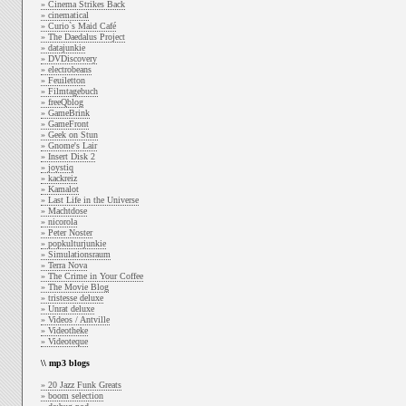
» Cinema Strikes Back
» cinematical
» Curio`s Maid Café
» The Daedalus Project
» datajunkie
» DVDiscovery
» electrobeans
» Feuiletton
» Filmtagebuch
» freeQblog
» GameBrink
» GameFront
» Geek on Stun
» Gnome's Lair
» Insert Disk 2
» joystiq
» kackreiz
» Kamalot
» Last Life in the Universe
» Machtdose
» nicorola
» Peter Noster
» popkulturjunkie
» Simulationsraum
» Terra Nova
» The Crime in Your Coffee
» The Movie Blog
» tristesse deluxe
» Unrat deluxe
» Videos / Antville
» Videotheke
» Videoteque
\\ mp3 blogs
» 20 Jazz Funk Greats
» boom selection