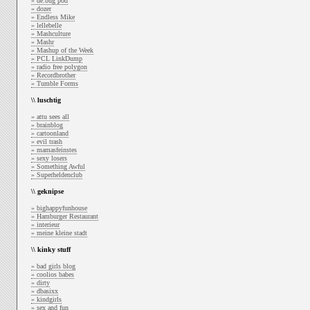
» de:bug pod
» dozer
» Endless Mike
» lellebelle
» Mashculture
» Mashr
» Mashup of the Week
» PCL LinkDump
» radio free polygon
» Recordbrother
» Tumble Forms
\\ luschtig
» attu sees all
» brainblog
» cartoonland
» evil trash
» mamasfeinstes
» sexy losers
» Something Awful
» Superheldenclub
\\ geknipse
» bighappyfunhouse
» Hamburger Restaurant
» interieur
» meine kleine stadt
\\ kinky stuff
» bad girls blog
» coolios babes
» dirty
» dbasixx
» kindgirls
» sex and fun