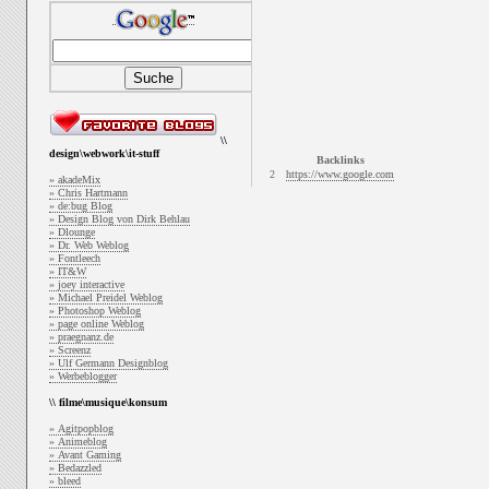
\\
design\webwork\it-stuff
Backlinks
2
https://www.google.com
» akadeMix
» Chris Hartmann
» de:bug Blog
» Design Blog von Dirk Behlau
» Dlounge
» Dr. Web Weblog
» Fontleech
» IT&W
» joey interactive
» Michael Preidel Weblog
» Photoshop Weblog
» page online Weblog
» praegnanz.de
» Screenz
» Ulf Germann Designblog
» Werbeblogger
\\ filme\musique\konsum
» Agitpopblog
» Animeblog
» Avant Gaming
» Bedazzled
» bleed