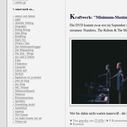
» sexblo.gs
\\ sonst noch so...
K
raftwerk: "Minimum-Maxim
» anmut und demut
» argh!
» Arnolds Weblog
Die DVD kommt zwar erst im September r
» blography
» Boing Boing
streamen: Numbers, The Robots & The M
» büm.Blog
» BildBlog
» Daily Ivy
» D*ana`s Dirt
» Der Arbeitsamtblogger
» Der Männerblog
» Die Zeit - Blogs
» eye said it before
» Fabu
» Freakshow
» Gizmodo
» Glück auf!
» Hi-ReS
» Irgendwas ist ja immer
» jetzt.de blog
» law blog
» MC Winkel
» Mehrzweckbeutel
» Nerdcore
» Riesenmaschine
» Quiddity
» Something Awful
» Spreeblick
» supatyp
Wer bis dahin nicht warten kann/will - die
» The Sneeze
» we make money not art
Von
psycko
um
22:02h
|
0 Kommentar
» Wirres.net
Konsum