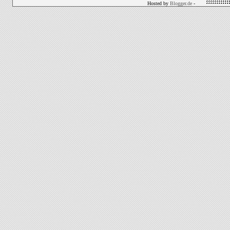
Hosted by
Blogger.de
-