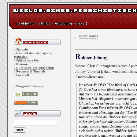
...
newer stories
» Startseite
R
» Dies und das - der tägliche
ubber Johnny
Wahnsinn
» Schöne neue Welt
» Konsum
Sowohl Chris Cunningham als auch Aphex 
» Gute Seiten, schlechte Seiten
Johnny-Video
ist ja dann wohl doch nichts 
» Resources & Tutorials
» Fun-Stuff
Amazon-Rezension:
Ist schon die DVD "The Work of Chris C
» Blogger.de Startseite
25 Euro fast etwas überteuert, so kan
Auf der DVD befindet sich ausschließli
Minuten inkl. Abspann), ansonsten gar 
Of, nichts. Verstehen wir uns nicht fals
Cunningham Fans müssen die DVD wohl 
anderen sind allerdings mit der "The W
Immerhin steckt die "Rubber Johnny"-DV
außer einigen fotorealistischen Abbildu
einigen comicartigen Zeichnungen, die l
sich darin nichts weiter. "Rubber Johnny"
und ergreifend nicht wert ist und das i