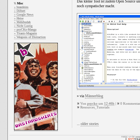
Das kleine Tool ist zudem Open Source 
\\ Misc
noch sympatischer macht.
» brandeins
» Dilbert
» Google News
» Heise
» Mehrbudah
» Nicht Lustig
» psyCKo-Manga
» Titanic-Magazin
» Weapons of Distraction
» via
Männerblog
Von
psycko
um
12:46h
|
0 Kommentar
Resources_Tutorials
...
older stories