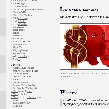
» Basic Hip Digital Oddio
» BellyBongo
L
» Comfort Stand
ive 8 Video Downloads
» Gojira69's Ephemeral Treasures
» Munk AOTM
» Music For Maniacs
Die kompletten Live 8-Konzerte zum Dow
» Oddio Overplay
» Radio Bastet
» RecordBorther
» Sabadabada
» space debris
» splusp
» Starfrosch
» Surfmania
» Ta Hu Wa Hu Wai
» Tumble Forms
» Vegas Vic
» Vinylorphanage
» Weirdo Music
» WM Recordings
» Xtabay
\\ Moviez
» Apple Movie Trailers
» archive.org Feature Films
Von
psycko
um
14:34h
|
0 Kommentar
» Christian Kessler
Konsum
» Dave`s Trailer Page
» Filmz
» Follow me now
» Internet Movie Database
» Lexikon der Filmbegriffe
W
» Moviemaze Trailers
ikidPad
» Movie Quotes
» Movie Review Query Engine
» Ritze
wikidPad is a Wiki-like notebook for stor
» The Bloody News
anything else you can think of to write 
» Zelluloid