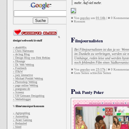
mehr. Auf viel mehr.
Von
psycko
um
01:14h
|
0 Kommentar
Konsum
F
\\
ilmjournalisten
design\webwork\it-stuff
» akadeMix
Bei Filmjournalisten ist das ja so: We
» Chris Hartmann
im Dunkeln zu verbringen, werden sie n
» de:bug Blog
» Design Blog von Dirk Behlau
Umhänge, reden leise und werden hyste
» Dlounge
noch fehlenden Film eines Südkoreanisc
» Dr. Web Weblog
» Fontleech
Von
psycko
um
23:17h
|
0 Kommentar
» IT&W
Gute Seiten schlechte Seiten
» joey interactive
» Michael Preidel Weblog
» Photoshop Weblog
» page online Weblog
P
» praegnanz.de
ink Panty Poker
» Screenz
» Ulf Germann Designblog
» Werbeblogger
\\ filme\musique\konsum
» Agitpopblog
» Animeblog
» Avant Gaming
» Bedazzled
» bleed