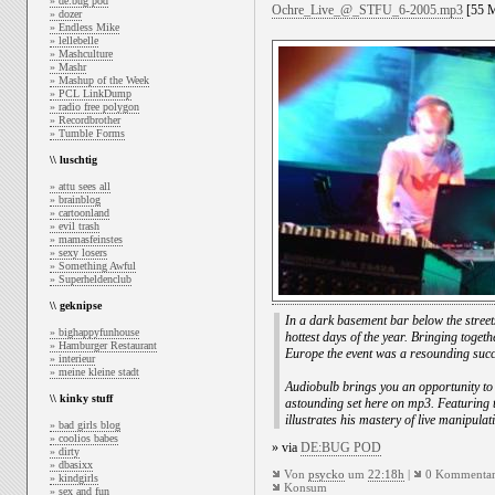
» de:bug pod
Ochre_Live_@_STFU_6-2005.mp3
[55 M
» dozer
» Endless Mike
» lellebelle
» Mashculture
» Mashr
» Mashup of the Week
» PCL LinkDump
» radio free polygon
» Recordbrother
» Tumble Forms
\\ luschtig
» attu sees all
» brainblog
» cartoonland
» evil trash
» mamasfeinstes
» sexy losers
» Something Awful
» Superheldenclub
\\ geknipse
In a dark basement bar below the stree
» bighappyfunhouse
hottest days of the year. Bringing toget
» Hamburger Restaurant
Europe the event was a resounding succ
» interieur
» meine kleine stadt
Audiobulb brings you an opportunity to s
\\ kinky stuff
astounding set here on mp3. Featuring 
illustrates his mastery of live manipulat
» bad girls blog
» coolios babes
» via
DE:BUG POD
» dirty
» dbasixx
Von
psycko
um
22:18h
|
0 Kommentar
» kindgirls
Konsum
» sex and fun