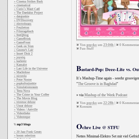
» Cinema Strikes Back
» cinematical
» Curio`s Maid Café
» The Daedalus Project
» datajunkie
» DVDiscovery
» electrobeans
» Feuiletton
» Filmtagebuch
» freeQblog
» GameBrink
» GameFront
Von
psycko
um
23:04h
|
0 Kommentar
» Geek on Stun
Fun-Stuff
» Gnome's Lair
» Insert Disk 2
» joystiq
» kackreiz
B
» Kamalot
astard-Pop: Deee-Lite vs. Ou
» Last Life in the Universe
» Machtdose
» nicorola
It`s Mashup-Time again - seeehr grooviger
» Peter Noster
» popkulturjunkie
"
The Groove is in Baghdad
"
» Simulationsraum
» Terra Nova
» The Crime in Your Coffee
» via
Mashup of the Week Podcast
» The Movie Blog
» tristesse deluxe
Von
psycko
um
22:28h
|
0 Kommentar
» Unrat deluxe
Konsum
» Videos / Antville
» Videotheke
» Videoteque
O
\\ mp3 blogs
chre Live @ STFU
» 20 Jazz Funk Greats
» boom selection
Nettes Minimal-Elektro Set mit viel Gefri