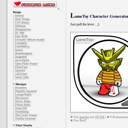
\\
L
Design
ameToy Character Generato
» Batterie
» Blue Vertigo
» CSS Beauty
Just pull the lever... ;)
» Deformat
» Designspotter
» Dr. Web
» Easy RGB
» Favourite Website Awards
» Fontadelic
» FreeWebPics
» humus
» Ikonenmagazin
» Imageafter
» newwebpick
» Open Photo Project
» PhotoCase
» Spotleid
» wellvetted
» Worth 1000
\\ Musique
» Boombox
» Digitally Imported
» Lounge-Radio
» Micromusic
» Mystic Radio
» Proton Radio
» Soma FM
» Stromklang
» The Covers Project
Von
psycko
um
19:52h
|
0 Kommentar
» Zombie Astronaut
Fun-Stuff
\\ Vinyl Sharity