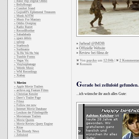
» Basic Hip Digital Oddio
» BellyBongo
» Comfort Stand
» Gojira69's Ephemeral Treasures
» Munk AOTM
» Music For Maniacs
» Oddio Overplay
» Radio Bastet
» RecordBorther
» Sabadabada
» space debris
» splusp
»
Jarhead @IMDB
» Starfrosch
»
Offizielle Website
» Surfmania
»
Review bei filmz.de
» Ta Hu Wa Hu Wai
» Tumble Forms
Von
psycko
um
12:04h
|
2 Kommenta
» Vegas Vic
Konsum
» Vinylorphanage
» Weirdo Music
» WM Recordings
» Xtabay
G
\\ Moviez
erade bei zelluloid gefunden.
» Apple Movie Trailers
» archive.org Feature Films
...ich wünsche ihr auch alles Gute:
» Christian Kessler
» Dave`s Trailer Page
» Filmz
» Follow me now
» Internet Movie Database
» Lexikon der Filmbegriffe
» Moviemaze Trailers
» Movie Quotes
» Movie Review Query Engine
» Ritze
» The Bloody News
» Zelluloid