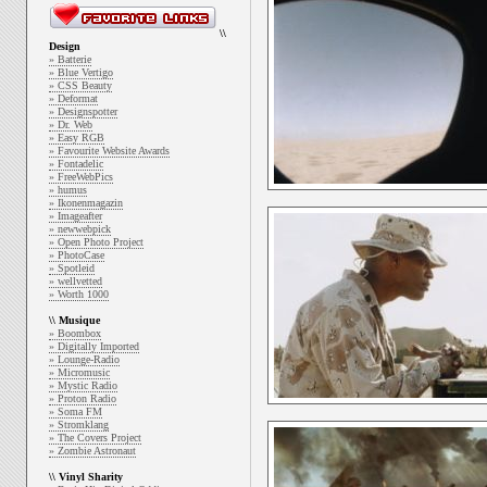
\\
Design
» Batterie
» Blue Vertigo
» CSS Beauty
» Deformat
» Designspotter
» Dr. Web
» Easy RGB
» Favourite Website Awards
» Fontadelic
» FreeWebPics
» humus
» Ikonenmagazin
» Imageafter
» newwebpick
» Open Photo Project
» PhotoCase
» Spotleid
» wellvetted
» Worth 1000
\\ Musique
» Boombox
» Digitally Imported
» Lounge-Radio
» Micromusic
» Mystic Radio
» Proton Radio
» Soma FM
» Stromklang
» The Covers Project
» Zombie Astronaut
\\ Vinyl Sharity