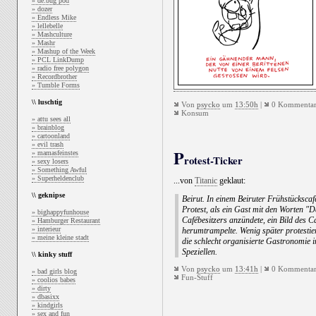
» de:bug pod
» dozer
» Endless Mike
» lellebelle
» Mashculture
» Mashr
» Mashup of the Week
» PCL LinkDump
» radio free polygon
» Recordbrother
» Tumble Forms
\\ luschtig
Von
psycko
um
13:50h
|
0 Kommentar
Konsum
» attu sees all
» brainblog
» cartoonland
» evil trash
P
» mamasfeinstes
rotest-Ticker
» sexy losers
» Something Awful
» Superheldenclub
...von
Titanic
geklaut:
\\ geknipse
Beirut. In einem Beiruter Frühstücksca
Protest, als ein Gast mit den Worten "D
» bighappyfunhouse
Cafébesitzers anzündete, ein Bild des 
» Hamburger Restaurant
» interieur
herumtrampelte. Wenig später protestie
» meine kleine stadt
die schlecht organisierte Gastronomie
Speziellen.
\\ kinky stuff
Von
psycko
um
13:41h
|
0 Kommentar
» bad girls blog
Fun-Stuff
» coolios babes
» dirty
» dbasixx
» kindgirls
» sex and fun