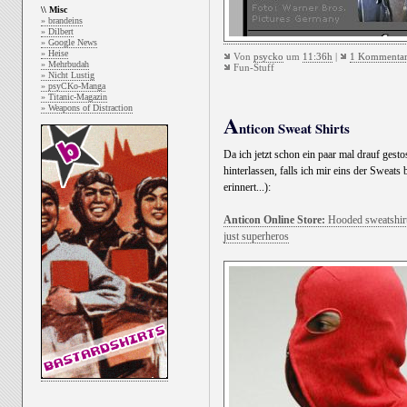
\\ Misc
» brandeins
» Dilbert
» Google News
» Heise
Von
psycko
um
11:36h
|
1 Kommenta
» Mehrbudah
Fun-Stuff
» Nicht Lustig
» psyCKo-Manga
» Titanic-Magazin
» Weapons of Distraction
A
nticon Sweat Shirts
Da ich jetzt schon ein paar mal drauf ges
hinterlassen, falls ich mir eins der Sweat
erinnert...):
Anticon Online Store:
Hooded sweatshirts 
just superheros