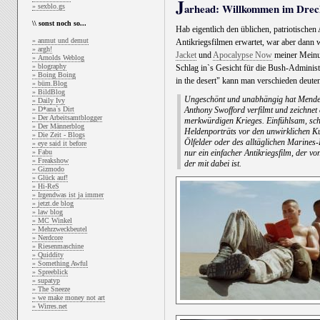
J
arhead: Willkommen im Drec
» sexblo.gs
\\ sonst noch so...
Hab eigentlich den üblichen, patriotisch
» anmut und demut
Antikriegsfilmen erwartet, war aber dann 
» argh!
Jacket
und
Apocalypse Now
meiner Meinun
» Arnolds Weblog
» blography
Schlag in`s Gesicht für die Bush-Administra
» Boing Boing
in the desert" kann man verschieden deuten
» büm.Blog
» BildBlog
Ungeschönt und unabhängig hat Mende
» Daily Ivy
» D*ana`s Dirt
Anthony Swofford verfilmt und zeichnet 
» Der Arbeitsamtblogger
merkwürdigen Krieges. Einfühlsam, sch
» Der Männerblog
Heldenporträts vor den unwirklichen K
» Die Zeit - Blogs
Ölfelder oder des alltäglichen Marines
» eye said it before
» Fabu
nur ein einfacher Antikriegsfilm, der vo
» Freakshow
der mit dabei ist.
» Gizmodo
» Glück auf!
» Hi-ReS
» Irgendwas ist ja immer
» jetzt.de blog
» law blog
» MC Winkel
» Mehrzweckbeutel
» Nerdcore
» Riesenmaschine
» Quiddity
» Something Awful
» Spreeblick
» supatyp
» The Sneeze
» we make money not art
» Wirres.net