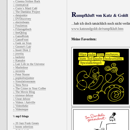
» Cinema Strikes Back
» cinematical
» Curio`s Maid Café
R
» The Daedalus Project
umpfkluft von Katz & Goldt
» datajunkie
» DVDiscovery
» electrobeans
...hab ich doch tatsächlich noch nicht verl
» Feuiletton
www.katzundgoldt.de/rumpfkluft.htm
» Filmtagebuch
» freeQblog
» GameBrink
Meine Favoriten:
» GameFront
» Geek on Stun
» Gnome's Lair
» Insert Disk 2
» joystiq
» kackreiz
» Kamalot
» Last Life in the Universe
» Machtdose
» nicorola
» Peter Noster
» popkulturjunkie
» Simulationsraum
» Terra Nova
» The Crime in Your Coffee
» The Movie Blog
» tristesse deluxe
» Unrat deluxe
» Videos / Antville
» Videotheke
» Videoteque
\\ mp3 blogs
» 20 Jazz Funk Greats
» boom selection