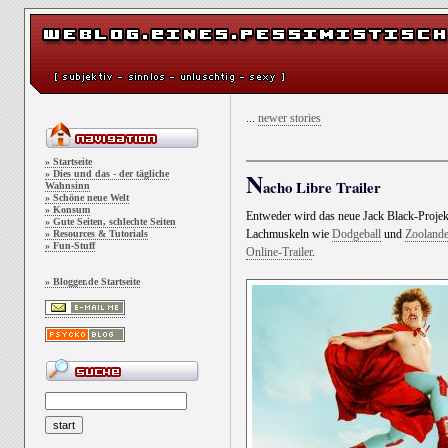
...
newer stories
» Startseite
N
» Dies und das - der tägliche
acho Libre Trailer
Wahnsinn
» Schöne neue Welt
» Konsum
Entweder wird das neue Jack Black-Projekt 
» Gute Seiten, schlechte Seiten
Lachmuskeln wie
Dodgeball
und
Zoolande
» Resources & Tutorials
» Fun-Stuff
Online-Trailer
.
» Blogger.de Startseite