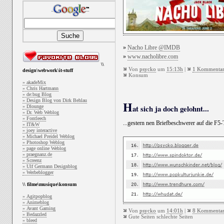
»
Nacho Libre @IMDB
»
www.nacholibre.com
\\
Von
psycko
um
15:13h
|
1 Kommenta
design\webwork\it-stuff
Konsum
» akadeMix
» Chris Hartmann
» de:bug Blog
» Design Blog von Dirk Behlau
H
at sich ja doch gelohnt...
» Dlounge
» Dr. Web Weblog
» Fontleech
...gestern nen Briefbeschwerer auf die F5-
» IT&W
» joey interactive
» Michael Preidel Weblog
» Photoshop Weblog
» page online Weblog
» praegnanz.de
» Screenz
» Ulf Germann Designblog
» Werbeblogger
\\ filme\musique\konsum
» Agitpopblog
» Animeblog
» Avant Gaming
Von
psycko
um
14:01h
|
8 Kommenta
» Bedazzled
Gute Seiten schlechte Seiten
» bleed