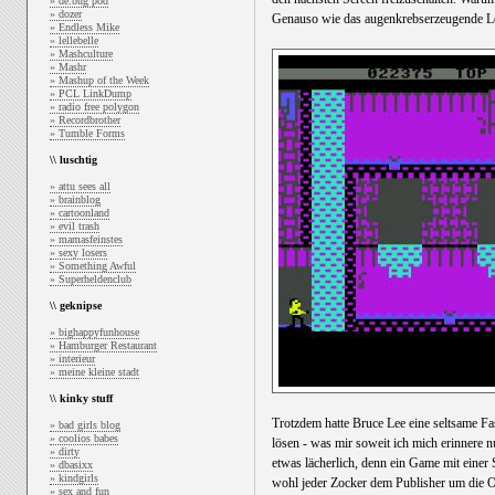
» de:bug pod
» dozer
Genauso wie das augenkrebserzeugende Le
» Endless Mike
» lellebelle
» Mashculture
» Mashr
» Mashup of the Week
» PCL LinkDump
» radio free polygon
» Recordbrother
» Tumble Forms
\\ luschtig
» attu sees all
» brainblog
» cartoonland
» evil trash
» mamasfeinstes
» sexy losers
» Something Awful
» Superheldenclub
\\ geknipse
» bighappyfunhouse
» Hamburger Restaurant
» interieur
» meine kleine stadt
\\ kinky stuff
Trotzdem hatte Bruce Lee eine seltsame Fa
» bad girls blog
» coolios babes
lösen - was mir soweit ich mich erinnere 
» dirty
etwas lächerlich, denn ein Game mit einer
» dbasixx
» kindgirls
wohl jeder Zocker dem Publisher um die 
» sex and fun