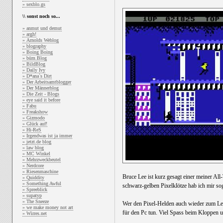
» sexblo.gs
\\ sonst noch so...
» anmut und demut
» argh!
» Arnolds Weblog
» blography
» Boing Boing
» büm.Blog
» BildBlog
» Daily Ivy
» D*ana`s Dirt
» Der Arbeitsamtblogger
» Der Männerblog
» Die Zeit - Blogs
» eye said it before
» Fabu
» Freakshow
» Gizmodo
» Glück auf!
» Hi-ReS
» Irgendwas ist ja immer
» jetzt.de blog
» law blog
» MC Winkel
» Mehrzweckbeutel
» Nerdcore
» Riesenmaschine
Bruce Lee ist kurz gesagt einer meiner A
» Quiddity
» Something Awful
schwarz-gelben Pixelklötze hab ich mir s
» Spreeblick
» supatyp
» The Sneeze
Wer den Pixel-Helden auch wieder zum Le
» we make money not art
für den Pc tun. Viel Spass beim Kloppen 
» Wirres.net