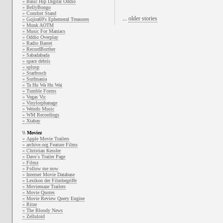
» Basic Hip Digital Oddio
» BellyBongo
» Comfort Stand
...
older stories
» Gojira69's Ephemeral Treasures
» Munk AOTM
» Music For Maniacs
» Oddio Overplay
» Radio Bastet
» RecordBorther
» Sabadabada
» space debris
» splusp
» Starfrosch
» Surfmania
» Ta Hu Wa Hu Wai
» Tumble Forms
» Vegas Vic
» Vinylorphanage
» Weirdo Music
» WM Recordings
» Xtabay
\\ Moviez
» Apple Movie Trailers
» archive.org Feature Films
» Christian Kessler
» Dave`s Trailer Page
» Filmz
» Follow me now
» Internet Movie Database
» Lexikon der Filmbegriffe
» Moviemaze Trailers
» Movie Quotes
» Movie Review Query Engine
» Ritze
» The Bloody News
» Zelluloid