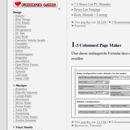
»
1:1 Bruce Lee PC-Remake
\\
»
Bruce Lee Fanpage
Design
»
Rom, Manual + Lösung
» Batterie
» Blue Vertigo
Von
psycko
um
16:52h
|
3 Kommenta
» CSS Beauty
Konsum
» Deformat
» Designspotter
» Dr. Web
» Easy RGB
» Favourite Website Awards
1
-3 Columned Page Maker
» Fontadelic
» FreeWebPics
» humus
Über dieses umfangreiche Formular lässt s
» Ikonenmagazin
» Imageafter
erstellen:
» newwebpick
» Open Photo Project
» PhotoCase
» Spotleid
» wellvetted
» Worth 1000
\\ Musique
» Boombox
» Digitally Imported
» Lounge-Radio
» Micromusic
» Mystic Radio
» Proton Radio
» Soma FM
» Stromklang
» The Covers Project
» Zombie Astronaut
Von
psycko
um
13:14h
|
0 Kommentar
Resources_Tutorials
\\ Vinyl Sharity