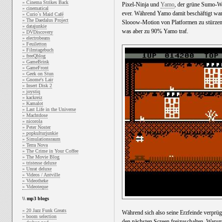
» Cinema Strikes Back
Pixel-Ninja und
Yamo
, der grüne Sumo-W
» cinematical
ever. Während Yamo damit beschäftigt war b
» Curio`s Maid Café
» The Daedalus Project
Slooow-Motion von Platformen zu stürzen,
» datajunkie
was aber zu 90% Yamo traf.
» DVDiscovery
» electrobeans
» Feuiletton
» Filmtagebuch
» freeQblog
» GameBrink
» GameFront
» Geek on Stun
» Gnome's Lair
» Insert Disk 2
» joystiq
» kackreiz
» Kamalot
» Last Life in the Universe
» Machtdose
» nicorola
» Peter Noster
» popkulturjunkie
» Simulationsraum
» Terra Nova
» The Crime in Your Coffee
» The Movie Blog
» tristesse deluxe
» Unrat deluxe
» Videos / Antville
» Videotheke
» Videoteque
\\ mp3 blogs
» 20 Jazz Funk Greats
Während sich also seine Erzfeinde verprü
» boom selection
den nächsten Screen freizuschalten. Warum