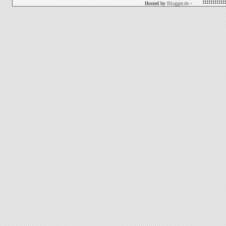
Hosted by
Blogger.de
-