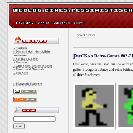
...
newer stories
» Startseite
p
» Dies und das - der tägliche
syCKo`s Retro-Games #02 // 
Wahnsinn
» Schöne neue Welt
» Konsum
Das Game, dass das Beat ´em up-Genre er
» Gute Seiten, schlechte Seiten
gelber Protagonist Bruce und seine beide
» Resources & Tutorials
» Fun-Stuff
all ihrer Pixelpracht:
» Blogger.de Startseite