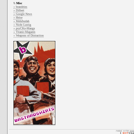
\\ Misc
» brandeins
» Dilbert
» Google News
» Heise
» Mehrbudah
» Nicht Lustig
» psyCKo-Manga
» Titanic-Magazin
» Weapons of Distraction