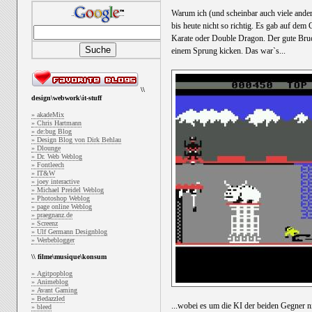
Warum ich (und scheinbar auch viele ander
bis heute nicht so richtig. Es gab auf dem
Karate oder Double Dragon. Der gute Bru
einem Sprung kicken. Das war`s...
\\
design\webwork\it-stuff
» akadeMix
» Chris Hartmann
» de:bug Blog
» Design Blog von Dirk Behlau
» Dlounge
» Dr. Web Weblog
» Fontleech
» IT&W
» joey interactive
» Michael Preidel Weblog
» Photoshop Weblog
» page online Weblog
» praegnanz.de
» Screenz
» Ulf Germann Designblog
» Werbeblogger
\\ filme\musique\konsum
» Agitpopblog
» Animeblog
» Avant Gaming
» Bedazzled
...wobei es um die KI der beiden Gegner 
» bleed