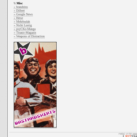
\\ Misc
» brandeins
» Dilbert
» Google News
» Heise
» Mehrbudah
» Nicht Lustig
» psyCKo-Manga
» Titanic-Magazin
» Weapons of Distraction