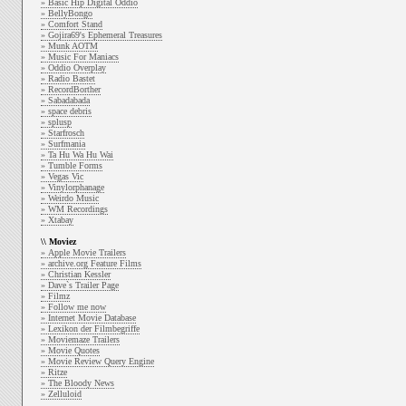
» Basic Hip Digital Oddio
» BellyBongo
» Comfort Stand
» Gojira69's Ephemeral Treasures
» Munk AOTM
» Music For Maniacs
» Oddio Overplay
» Radio Bastet
» RecordBorther
» Sabadabada
» space debris
» splusp
» Starfrosch
» Surfmania
» Ta Hu Wa Hu Wai
» Tumble Forms
» Vegas Vic
» Vinylorphanage
» Weirdo Music
» WM Recordings
» Xtabay
\\ Moviez
» Apple Movie Trailers
» archive.org Feature Films
» Christian Kessler
» Dave`s Trailer Page
» Filmz
» Follow me now
» Internet Movie Database
» Lexikon der Filmbegriffe
» Moviemaze Trailers
» Movie Quotes
» Movie Review Query Engine
» Ritze
» The Bloody News
» Zelluloid