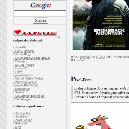
\\
design\webwork\it-stuff
» akadeMix
» Chris Hartmann
» de:bug Blog
Von
psycko
um
19:34h
|
0 Kommentar
» Design Blog von Dirk Behlau
Fun-Stuff
» Dlounge
» Dr. Web Weblog
» Fontleech
» IT&W
» joey interactive
P
ixel-Porn
» Michael Preidel Weblog
» Photoshop Weblog
» page online Weblog
In den achtziger Jahren machten viele J
» praegnanz.de
» Screenz
C64. So mancher Joystick ging dabei zu
» Ulf Germann Designblog
Erfinder Thomas Landgraf berichtet ü
» Werbeblogger
\\ filme\musique\konsum
» Agitpopblog
» Animeblog
» Avant Gaming
» Bedazzled
» bleed