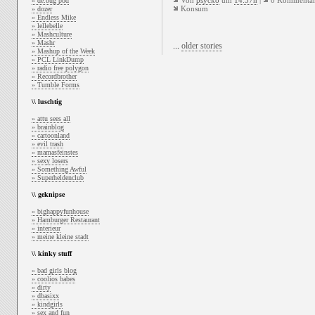
Von
psycko
um
14:57h
|
0 Kommentar
» de:bug pod
Konsum
» dozer
» Endless Mike
» lellebelle
» Mashculture
» Mashr
...
older stories
» Mashup of the Week
» PCL LinkDump
» radio free polygon
» Recordbrother
» Tumble Forms
\\ luschtig
» attu sees all
» brainblog
» cartoonland
» evil trash
» mamasfeinstes
» sexy losers
» Something Awful
» Superheldenclub
\\ geknipse
» bighappyfunhouse
» Hamburger Restaurant
» interieur
» meine kleine stadt
\\ kinky stuff
» bad girls blog
» coolios babes
» dirty
» dbasixx
» kindgirls
» sex and fun