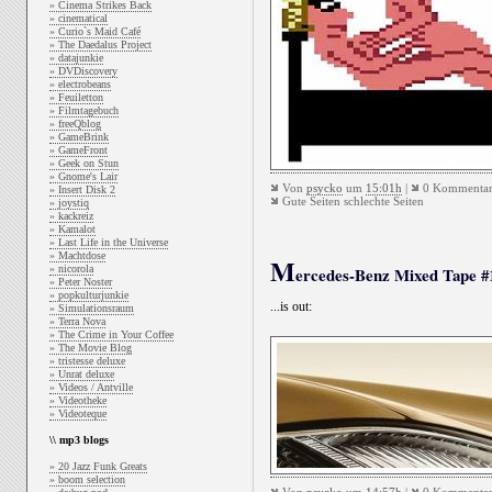
» Cinema Strikes Back
» cinematical
» Curio`s Maid Café
» The Daedalus Project
» datajunkie
» DVDiscovery
» electrobeans
» Feuiletton
» Filmtagebuch
» freeQblog
» GameBrink
» GameFront
» Geek on Stun
» Gnome's Lair
Von
psycko
um
15:01h
|
0 Kommentar
» Insert Disk 2
Gute Seiten schlechte Seiten
» joystiq
» kackreiz
» Kamalot
» Last Life in the Universe
» Machtdose
M
» nicorola
ercedes-Benz Mixed Tape #
» Peter Noster
» popkulturjunkie
...is out:
» Simulationsraum
» Terra Nova
» The Crime in Your Coffee
» The Movie Blog
» tristesse deluxe
» Unrat deluxe
» Videos / Antville
» Videotheke
» Videoteque
\\ mp3 blogs
» 20 Jazz Funk Greats
» boom selection