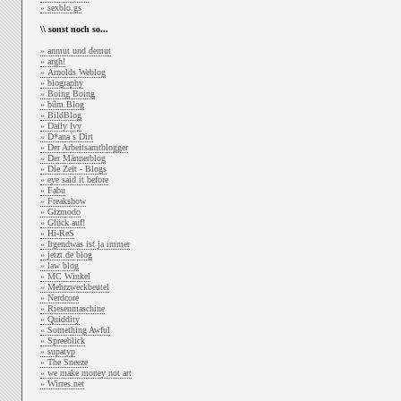
» sexblo.gs
\\ sonst noch so...
» anmut und demut
» argh!
» Arnolds Weblog
» blography
» Boing Boing
» büm.Blog
» BildBlog
» Daily Ivy
» D*ana`s Dirt
» Der Arbeitsamtblogger
» Der Männerblog
» Die Zeit - Blogs
» eye said it before
» Fabu
» Freakshow
» Gizmodo
» Glück auf!
» Hi-ReS
» Irgendwas ist ja immer
» jetzt.de blog
» law blog
» MC Winkel
» Mehrzweckbeutel
» Nerdcore
» Riesenmaschine
» Quiddity
» Something Awful
» Spreeblick
» supatyp
» The Sneeze
» we make money not art
» Wirres.net