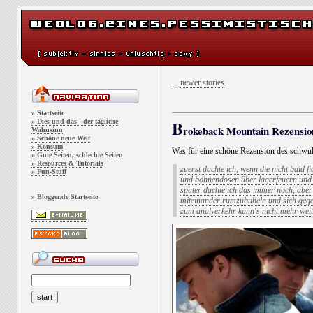
...
newer stories
» Startseite
B
» Dies und das - der tägliche
rokeback Mountain Rezensio
Wahnsinn
» Schöne neue Welt
» Konsum
Was für eine schöne Rezension des schw
» Gute Seiten, schlechte Seiten
» Resources & Tutorials
zuerst dachte ich, wenn die nicht bald fi
» Fun-Stuff
und bohnendosen über lagerfeuern und 
später dachte ich das immer noch, aber
» Blogger.de Startseite
miteinander rumzububeln und sich gegen
zum analverkehr kann's nicht mehr weit