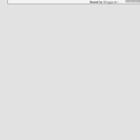
Hosted by
Blogger.de
-