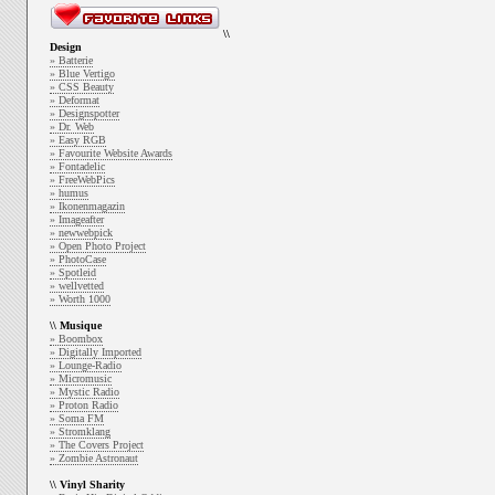
\\
Design
» Batterie
» Blue Vertigo
» CSS Beauty
» Deformat
» Designspotter
» Dr. Web
» Easy RGB
» Favourite Website Awards
» Fontadelic
» FreeWebPics
» humus
» Ikonenmagazin
» Imageafter
» newwebpick
» Open Photo Project
» PhotoCase
» Spotleid
» wellvetted
» Worth 1000
\\ Musique
» Boombox
» Digitally Imported
» Lounge-Radio
» Micromusic
» Mystic Radio
» Proton Radio
» Soma FM
» Stromklang
» The Covers Project
» Zombie Astronaut
\\ Vinyl Sharity