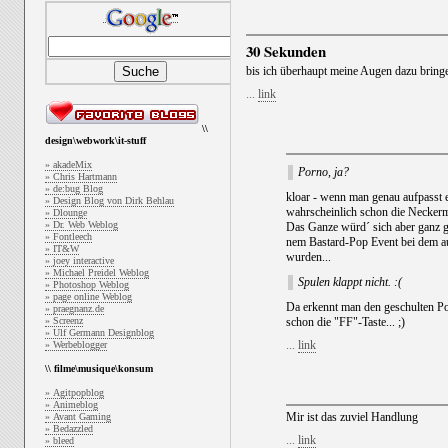
30 Sekunden
bis ich überhaupt meine Augen dazu bringe
...
link
\\
design\webwork\it-stuff
» akadeMix
Porno, ja?
» Chris Hartmann
» de:bug Blog
kloar - wenn man genau aufpasst 
» Design Blog von Dirk Behlau
wahrscheinlich schon die Neckerma
» Dlounge
» Dr. Web Weblog
Das Ganze würd´ sich aber ganz gu
» Fontleech
nem Bastard-Pop Event bei dem a
» IT&W
wurden...
» joey interactive
» Michael Preidel Weblog
Spulen klappt nicht. :(
» Photoshop Weblog
» page online Weblog
Da erkennt man den geschulten Po
» praegnanz.de
» Screenz
schon die "FF"-Taste... ;)
» Ulf Germann Designblog
...
link
» Werbeblogger
\\ filme\musique\konsum
» Agitpopblog
» Animeblog
Mir ist das zuviel Handlung
» Avant Gaming
» Bedazzled
...
link
» bleed