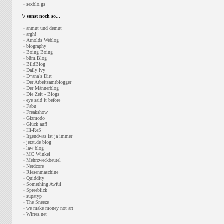
» sexblo.gs
\\ sonst noch so...
» anmut und demut
» argh!
» Arnolds Weblog
» blography
» Boing Boing
» büm.Blog
» BildBlog
» Daily Ivy
» D*ana`s Dirt
» Der Arbeitsamtblogger
» Der Männerblog
» Die Zeit - Blogs
» eye said it before
» Fabu
» Freakshow
» Gizmodo
» Glück auf!
» Hi-ReS
» Irgendwas ist ja immer
» jetzt.de blog
» law blog
» MC Winkel
» Mehrzweckbeutel
» Nerdcore
» Riesenmaschine
» Quiddity
» Something Awful
» Spreeblick
» supatyp
» The Sneeze
» we make money not art
» Wirres.net