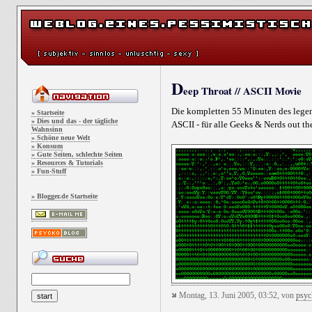
D
eep Throat // ASCII Movie
Die kompletten 55 Minuten des lege
» Startseite
» Dies und das - der tägliche
ASCII - für alle Geeks & Nerds out th
Wahnsinn
» Schöne neue Welt
» Konsum
» Gute Seiten, schlechte Seiten
» Resources & Tutorials
» Fun-Stuff
» Blogger.de Startseite
Montag, 13. Juni 2005, 03:52, von
psyc