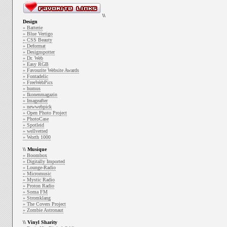
\\
Design
» Batterie
» Blue Vertigo
» CSS Beauty
» Deformat
» Designspotter
» Dr. Web
» Easy RGB
» Favourite Website Awards
» Fontadelic
» FreeWebPics
» humus
» Ikonenmagazin
» Imageafter
» newwebpick
» Open Photo Project
» PhotoCase
» Spotleid
» wellvetted
» Worth 1000
\\ Musique
» Boombox
» Digitally Imported
» Lounge-Radio
» Micromusic
» Mystic Radio
» Proton Radio
» Soma FM
» Stromklang
» The Covers Project
» Zombie Astronaut
\\ Vinyl Sharity