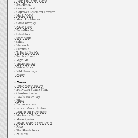
» Basic Hip Digital Oddio
» BellyBongo
» Comfort Stand
» Gojira69's Ephemeral Treasures
» Munk AOTM
» Music For Maniacs
» Oddio Overplay
» Radio Bastet
» RecordBorther
» Sabadabada
» space debris
» splusp
» Starfrosch
» Surfmania
» Ta Hu Wa Hu Wai
» Tumble Forms
» Vegas Vic
» Vinylorphanage
» Weirdo Music
» WM Recordings
» Xtabay
\\ Moviez
» Apple Movie Trailers
» archive.org Feature Films
» Christian Kessler
» Dave`s Trailer Page
» Filmz
» Follow me now
» Internet Movie Database
» Lexikon der Filmbegriffe
» Moviemaze Trailers
» Movie Quotes
» Movie Review Query Engine
» Ritze
» The Bloody News
» Zelluloid