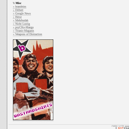
\\ Misc
» brandeins
» Dilbert
» Google News
» Heise
» Mehrbudah
» Nicht Lustig
» psyCKo-Manga
» Titanic-Magazin
» Weapons of Distraction