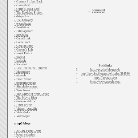
» Cinema Strikes Back
» cinematical
» Curio`s Maid Café
...
comment
» The Daedalus Project
» datajunkie
» DVDiscovery
» electrobeans
» Feuiletton
» Filmtagebuch
» freeQblog
» GameBrink
» GameFront
» Geek on Stun
» Gnome's Lair
» Insert Disk 2
» joystiq
» kackreiz
» Kamalot
Backlinks
» Last Life in the Universe
3
http://psycko.blogger.de
» Machtdose
4
http://psycko.blogger.de/stories/288596
» nicorola
1
https://google.com
» Peter Noster
1
https://www.google.com
» popkulturjunkie
» Simulationsraum
» Terra Nova
» The Crime in Your Coffee
» The Movie Blog
» tristesse deluxe
» Unrat deluxe
» Videos / Antville
» Videotheke
» Videoteque
\\ mp3 blogs
» 20 Jazz Funk Greats
» boom selection