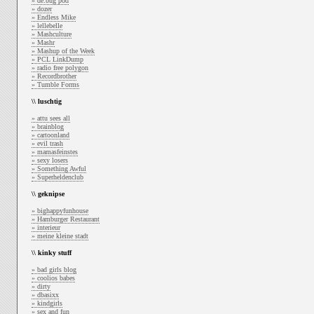
» de:bug pod
» dozer
» Endless Mike
» lellebelle
» Mashculture
» Mashr
» Mashup of the Week
» PCL LinkDump
» radio free polygon
» Recordbrother
» Tumble Forms
\\ luschtig
» attu sees all
» brainblog
» cartoonland
» evil trash
» mamasfeinstes
» sexy losers
» Something Awful
» Superheldenclub
\\ geknipse
» bighappyfunhouse
» Hamburger Restaurant
» interieur
» meine kleine stadt
\\ kinky stuff
» bad girls blog
» coolios babes
» dirty
» dbasixx
» kindgirls
» sex and fun