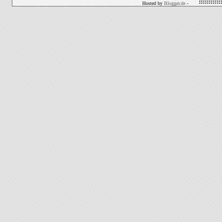
Hosted by
Blogger.de
-