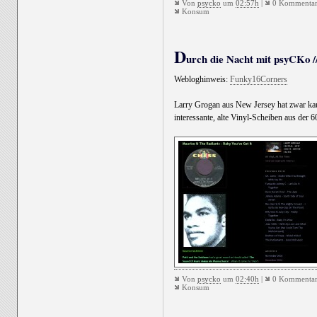
Von
psycko
um
02:57h
|
0 Kommentar
Konsum
D
urch die Nacht mit psyCKo //
Webloghinweis:
Funky16Corners
Larry Grogan aus New Jersey hat zwar kau
interessante, alte Vinyl-Scheiben aus der
Von
psycko
um
02:40h
|
0 Kommentar
Konsum