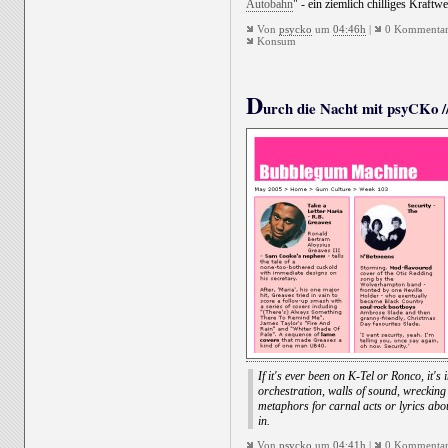
Autobahn
" - ein ziemlich chilliges Kraftw
Von
psycko
um
04:46h
|
0 Kommentar
Konsum
D
urch die Nacht mit psyCKo //
If it's ever been on K-Tel or Ronco, it's 
orchestration, walls of sound, wrecking 
metaphors for carnal acts or lyrics abou
in.
Von
psycko
um
04:41h
|
0 Kommentar