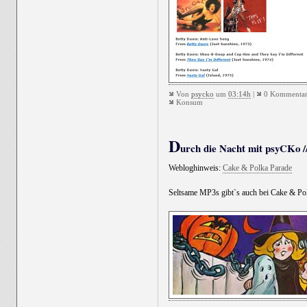
Von
psycko
um
03:14h
|
0 Kommentar
Konsum
D
urch die Nacht mit psyCKo //
Webloghinweis:
Cake & Polka Parade
Seltsame MP3s gibt`s auch bei Cake & Polk