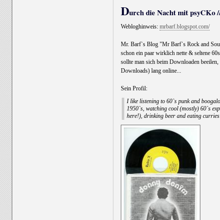
D
urch die Nacht mit psyCKo //
Webloghinweis:
mrbarf.blogspot.com/
Mr. Barf`s Blog "Mr Barf`s Rock and Soul 
schon ein paar wirklich nette & seltene 
sollte man sich beim Downloaden beeilen, 
Downloads) lang online...
Sein Profil:
I like listening to 60`s punk and booga
1950`s, watching cool (mostly) 60`s expl
here!), drinking beer and eating curries