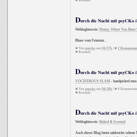
Konsum
D
urch die Nacht mit psyCKo //
Webloghinweis:
Honey, Where You Been 
Blues vom Feinsten...
Von
psycko
um
04:57h
|
2 Kommenta
Konsum
D
urch die Nacht mit psyCKo //
VOCIFEROUS SLAM
- handpicked musi
Von
psycko
um
04:50h
|
0 Kommentar
Konsum
D
urch die Nacht mit psyCKo //
Webloghinweis:
Buked & Scorned
Auch dieser Blog bietet zahlreiche seltene