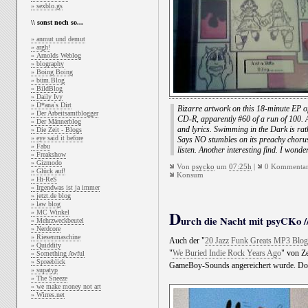
» sexblo.gs
\\ sonst noch so...
» anmut und demut
» argh!
» Arnolds Weblog
» blography
» Boing Boing
» büm.Blog
» BildBlog
» Daily Ivy
» D*ana`s Dirt
Bizarre artwork on this 18-minute EP of 
» Der Arbeitsamtblogger
CD-R, apparently #60 of a run of 100. 
» Der Männerblog
and lyrics. Swimming in the Dark is rat
» Die Zeit - Blogs
» eye said it before
Says NO stumbles on its preachy chorus,
» Fabu
listen. Another interesting find. I wonde
» Freakshow
» Gizmodo
Von
psycko
um
07:25h
|
0 Kommentar
» Glück auf!
Konsum
» Hi-ReS
» Irgendwas ist ja immer
» jetzt.de blog
» law blog
D
» MC Winkel
urch die Nacht mit psyCKo //
» Mehrzweckbeutel
» Nerdcore
» Riesenmaschine
Auch der "
20 Jazz Funk Greats MP3 Blog
» Quiddity
"
We Buried Indie Rock Years Ago
" von Ze
» Something Awful
» Spreeblick
GameBoy-Sounds angereichert wurde. Do
» supatyp
» The Sneeze
» we make money not art
» Wirres.net