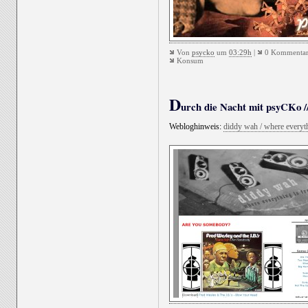
Von
psycko
um
03:29h
|
0 Kommentar
Konsum
D
urch die Nacht mit psyCKo //
Webloghinweis:
diddy wah / where everyth