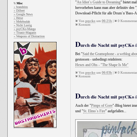
"
An Idiot`s Guide to Dreaming
" bietet ma
\\ Misc
» brandeins
hervorheben kann man aber definitiv den "
» Dilbert
Download-Pflicht für alle Drum´n´Bass-Ad
» Google News
» Heise
Von
psycko
um
06:21h
|
0 Kommentar
» Mehrbudah
Konsum
» Nicht Lustig
» psyCKo-Manga
» Titanic-Magazin
» Weapons of Distraction
D
urch die Nacht mit psyCKo //
Bei "
Said the Gramophone - a weblog abo
gestossen - unbedingt reinhören:
Hexes and Ohs - "The Shape Is Me"
Von
psycko
um
06:03h
|
0 Kommentar
Konsum
D
urch die Nacht mit psyCKo //
Auch der "
Pimps of Gore
"-Blog bietet i
und "
St. Elmo`s Fire
" aufgefallen...