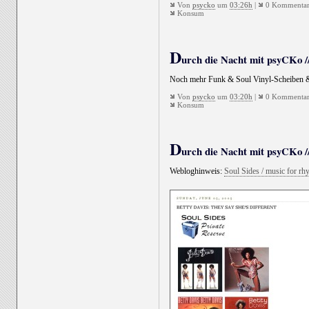
Von
psycko
um
03:26h
|
0 Kommentar
Konsum
D
urch die Nacht mit psyCKo //
Noch mehr Funk & Soul Vinyl-Scheiben 
Von
psycko
um
03:20h
|
0 Kommentar
Konsum
D
urch die Nacht mit psyCKo //
Webloghinweis:
Soul Sides / music for rh