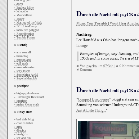
» de:bug pod
» dozer
» Endless Mike
D
» lellebelle
urch die Nacht mit psyCKo //
» Mashculture
» Mashr
» Mashup of the Week
Music You (Possibly) Won't Hear Anyplac
» PCL LinkDump
» radio free polygon
» Recordbrother
Nachtrag:
» Tumble Forms
Lee Hartsfeld aus Ohio hat übrigens noch
\\ luschtig
Lounge
» attu sees all
Examples of lounge, easy-listening, and e
» brainblog
1950s and, in some cases, the era of LP
» cartoonland
» evil trash
Von
psycko
um
07:34h
|
0 Kommentar
» mamasfeinstes
Konsum
» sexy losers
» Something Awful
» Superheldenclub
D
\\ geknipse
urch die Nacht mit psyCKo //
» bighappyfunhouse
» Hamburger Restaurant
"
Compact Discoveries
" bloggt erst sein ei
» interieur
» meine kleine stadt
Sammlung von seltenen Underground-CDs z
Just A Little Thing...
"
\\ kinky stuff
» bad girls blog
» coolios babes
» dirty
» dbasixx
» kindgirls
» sex and fun