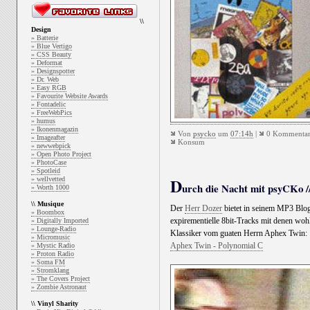
\\
Design
» Batterie
» Blue Vertigo
» CSS Beauty
» Deformat
» Designspotter
» Dr. Web
» Easy RGB
» Favourite Website Awards
» Fontadelic
» FreeWebPics
» humus
» Ikonenmagazin
Von
psycko
um
07:14h
|
0 Kommentar
» Imageafter
Konsum
» newwebpick
» Open Photo Project
» PhotoCase
» Spotleid
D
» wellvetted
urch die Nacht mit psyCKo //
» Worth 1000
\\ Musique
Der
Herr Dozer
bietet in seinem MP3 Blog
» Boombox
expirementielle 8bit-Tracks mit denen wohl
» Digitally Imported
» Lounge-Radio
Klassiker vom guaten Herrn Aphex Twin:
» Micromusic
Aphex Twin - Polynomial C
» Mystic Radio
» Proton Radio
» Soma FM
» Stromklang
» The Covers Project
» Zombie Astronaut
\\ Vinyl Sharity