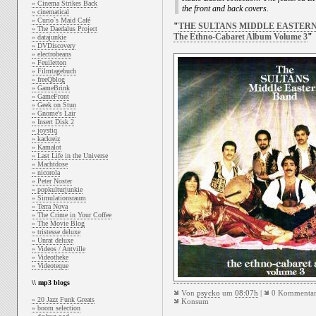
» Cinema Strikes Back
the front and back covers.
» cinematical
» Curio`s Maid Café
"
THE SULTANS MIDDLE EASTER
» The Daedalus Project
The Ethno-Cabaret Album Volume 3
"
» datajunkie
» DVDiscovery
» electrobeans
» Feuiletton
» Filmtagebuch
» freeQblog
» GameBrink
» GameFront
» Geek on Stun
» Gnome's Lair
» Insert Disk 2
» joystiq
» kackreiz
» Kamalot
» Last Life in the Universe
» Machtdose
» nicorola
» Peter Noster
» popkulturjunkie
» Simulationsraum
» Terra Nova
» The Crime in Your Coffee
» The Movie Blog
» tristesse deluxe
» Unrat deluxe
» Videos / Antville
» Videotheke
» Videoteque
\\ mp3 blogs
Von
psycko
um
08:07h
|
0 Kommentar
» 20 Jazz Funk Greats
Konsum
» boom selection