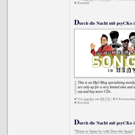
Konsum
D
urch die Nacht mit psyCKo //
This is an Mp3 Blog specializing mostly 
are only up for a very limited time and 
out and buy more CDs.
Von
psycko
um
04:37h
|
0 Kommentar
Konsum
D
urch die Nacht mit psyCKo //
"
Music to Spazz by with Dave the Spazz
"