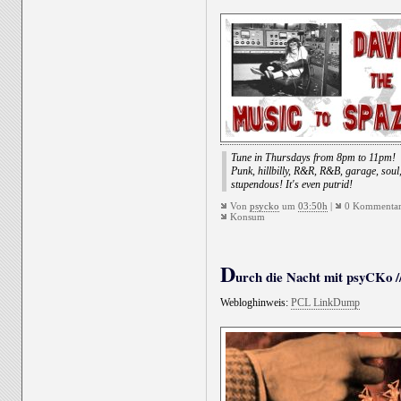
Tune in Thursdays from 8pm to 11pm!
Punk, hillbilly, R&R, R&B, garage, soul, 
stupendous! It's even putrid!
Von
psycko
um
03:50h
|
0 Kommentar
Konsum
D
urch die Nacht mit psyCKo //
Webloghinweis:
PCL LinkDump