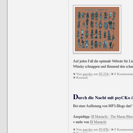
Auf jeden Fall die optimale Website für 
Whisky schnappen und flennend den schaur
Von
psycko
um
05:21h
|
0 Kommentar
Konsum
D
urch die Nacht mit psyCKo //
Bei einer Auflistung von MP3-Blogs darf 
Anspieltipp:
Ill Mariachi - The Masta Blus
» mehr von
Ill Mariachi
Von
psycko
um
05:03h
|
0 Kommentar