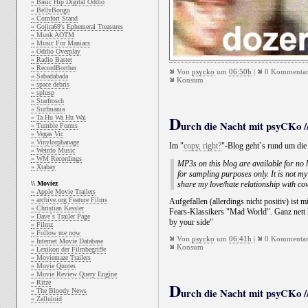
» Basic Hip Digital Oddio
» BellyBongo
» Comfort Stand
» Gojira69's Ephemeral Treasures
» Munk AOTM
» Music For Maniacs
» Oddio Overplay
» Radio Bastet
» RecordBorther
Von
psycko
um
06:50h
|
0 Kommentar
» Sabadabada
Konsum
» space debris
» splusp
» Starfrosch
» Surfmania
D
» Ta Hu Wa Hu Wai
urch die Nacht mit psyCKo //
» Tumble Forms
» Vegas Vic
» Vinylorphanage
Im "
copy, right?
"-Blog geht`s rund um die
» Weirdo Music
» WM Recordings
MP3s on this blog are available for no 
» Xtabay
for sampling purposes only. It is not my 
\\ Moviez
share my love/hate relationship with co
» Apple Movie Trailers
» archive.org Feature Films
Aufgefallen (allerdings nicht positiv) ist 
» Christian Kessler
Fears-Klassikers "Mad World". Ganz nett 
» Dave`s Trailer Page
by your side"
» Filmz
» Follow me now
Von
psycko
um
06:41h
|
0 Kommentar
» Internet Movie Database
Konsum
» Lexikon der Filmbegriffe
» Moviemaze Trailers
» Movie Quotes
» Movie Review Query Engine
» Ritze
D
urch die Nacht mit psyCKo //
» The Bloody News
» Zelluloid