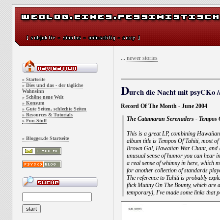
...
newer stories
» Startseite
D
» Dies und das - der tägliche
urch die Nacht mit psyCKo //
Wahnsinn
» Schöne neue Welt
» Konsum
Record Of The Month - June 2004
» Gute Seiten, schlechte Seiten
» Resources & Tutorials
The Catamaran Serenaders - Tempos O
» Fun-Stuff
This is a great LP, combining Hawaiian f
» Blogger.de Startseite
album title is Tempos Of Tahiti, most of
Brown Gal, Hawaiian War Chant, and Alo
unusual sense of humor you can hear in t
a real sense of whimsy in here, which m
for another collection of standards play
The reference to Tahiti is probably exp
flick Mutiny On The Bounty, which are a
temporary), I've made some links that p