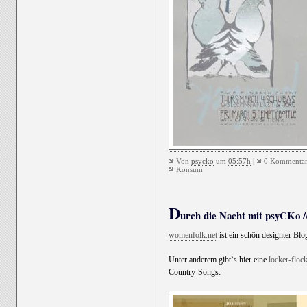
Von
psycko
um
05:57h
|
0 Kommentar
Konsum
D
urch die Nacht mit psyCKo //
womenfolk.net
ist ein schön designter Bl
Unter anderem gibt`s hier eine
locker-flo
Country-Songs: