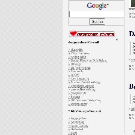
V
Gut
D
\\
design\webwork\it-stuff
We
D
» akadeMix
in
» Chris Hartmann
Di
» de:bug Blog
»
wei
» Design Blog von Dirk Behlau
» Dlounge
V
» Dr. Web Weblog
Sc
» Fontleech
» IT&W
» joey interactive
» Michael Preidel Weblog
B
» Photoshop Weblog
» page online Weblog
» praegnanz.de
.
» Screenz
au
» Ulf Germann Designblog
fü
» Werbeblogger
»
of
\\ filme\musique\konsum
V
» Agitpopblog
Sc
» Animeblog
» Avant Gaming
» Bedazzled
...
ol
» bleed