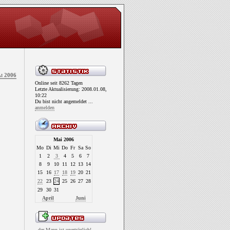
i 2006
Online seit 8262 Tagen
Letzte Aktualisierung: 2008.01.08,
10:22
Du bist nicht angemeldet ...
anmelden
Mai 2006
Mo
Di
Mi
Do
Fr
Sa
So
1
2
3
4
5
6
7
8
9
10
11
12
13
14
15
16
17
18
19
20
21
22
23
24
25
26
27
28
29
30
31
April
Juni
..der Mann ist unerträglich!