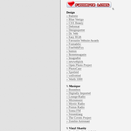
\\
Design
» Batterie
» Blue Vertigo
» CSS Beauty
» Deformat
» Designspotter
» Dr. Web
» Easy RGB
» Favourite Website Awards
» Fontadelic
» FreeWebPics
» humus
» Ikonenmagazin
» Imageafter
» newwebpick
» Open Photo Project
» PhotoCase
» Spotleid
» wellvetted
» Worth 1000
\\ Musique
» Boombox
» Digitally Imported
» Lounge-Radio
» Micromusic
» Mystic Radio
» Proton Radio
» Soma FM
» Stromklang
» The Covers Project
» Zombie Astronaut
\\ Vinyl Sharity