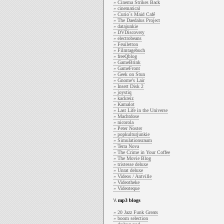
» Cinema Strikes Back
» cinematical
» Curio`s Maid Café
» The Daedalus Project
» datajunkie
» DVDiscovery
» electrobeans
» Feuiletton
» Filmtagebuch
» freeQblog
» GameBrink
» GameFront
» Geek on Stun
» Gnome's Lair
» Insert Disk 2
» joystiq
» kackreiz
» Kamalot
» Last Life in the Universe
» Machtdose
» nicorola
» Peter Noster
» popkulturjunkie
» Simulationsraum
» Terra Nova
» The Crime in Your Coffee
» The Movie Blog
» tristesse deluxe
» Unrat deluxe
» Videos / Antville
» Videotheke
» Videoteque
\\ mp3 blogs
» 20 Jazz Funk Greats
» boom selection