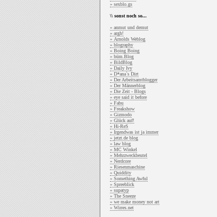
» sexblo.gs
\\ sonst noch so...
» anmut und demut
» argh!
» Arnolds Weblog
» blography
» Boing Boing
» büm.Blog
» BildBlog
» Daily Ivy
» D*ana`s Dirt
» Der Arbeitsamtblogger
» Der Männerblog
» Die Zeit - Blogs
» eye said it before
» Fabu
» Freakshow
» Gizmodo
» Glück auf!
» Hi-ReS
» Irgendwas ist ja immer
» jetzt.de blog
» law blog
» MC Winkel
» Mehrzweckbeutel
» Nerdcore
» Riesenmaschine
» Quiddity
» Something Awful
» Spreeblick
» supatyp
» The Sneeze
» we make money not art
» Wirres.net