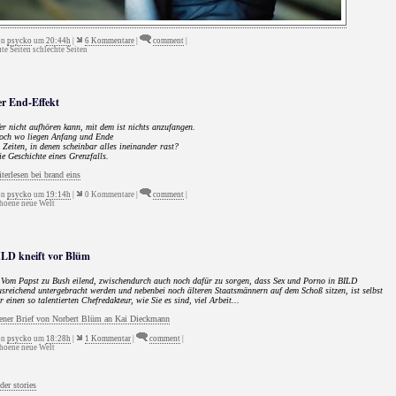
on
psycko
um
20:44h
|
6 Kommentare
|
comment
|
e Seiten schlechte Seiten
er End-Effekt
r nicht aufhören kann, mit dem ist nichts anzufangen.
och wo liegen Anfang und Ende
 Zeiten, in denen scheinbar alles ineinander rast?
e Geschichte eines Grenzfalls.
terlesen bei brand eins
on
psycko
um
19:14h
|
0 Kommentare |
comment
|
hoene neue Welt
ILD kneift vor Blüm
..Vom Papst zu Bush eilend, zwischendurch auch noch dafür zu sorgen, dass Sex und Porno in BILD
sreichend untergebracht werden und nebenbei noch älteren Staatsmännern auf dem Schoß sitzen, ist selbst
r einen so talentierten Chefredakteur, wie Sie es sind, viel Arbeit...
fener Brief von Norbert Blüm an Kai Dieckmann
on
psycko
um
18:28h
|
1 Kommentar
|
comment
|
hoene neue Welt
der stories