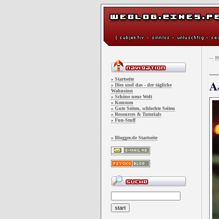
...
ne
» Startseite
A
» Dies und das - der tägliche
Wahnsinn
» Schöne neue Welt
» Konsum
» Gute Seiten, schlechte Seiten
» Resources & Tutorials
» Fun-Stuff
» Blogger.de Startseite