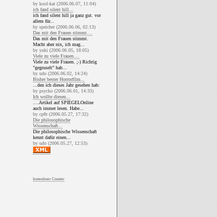
by kool-kat (2006.06.07, 11:04)
ich fand silent hill...
ich fand silent hill ja ganz gut. vor
allem für...
by speicher (2006.06.06, 02:13)
Das mit den Frauen stimmt....
Das mit den Frauen stimmt.
Macht aber nix, ich mag...
by yuki (2006.06.05, 18:05)
Viele zu viele Frauen....
Viele zu viele Frauen. ;-) Richtig
"gegruselt" hab...
by udo (2006.06.02, 14:24)
Bisher bester Horrorfilm...
...den ich dieses Jahr gesehen hab:
by psycko (2006.06.01, 14:33)
Ich wollte diesen...
....Artikel auf SPIEGELOnline
auch immer lesen. Habe...
by cp8r (2006.05.27, 17:32)
Die philosophische
Wissenschaft...
Die philosophische Wissenschaft
kennt dafür einen...
by udo (2006.05.27, 12:53)
kostenloser Counter