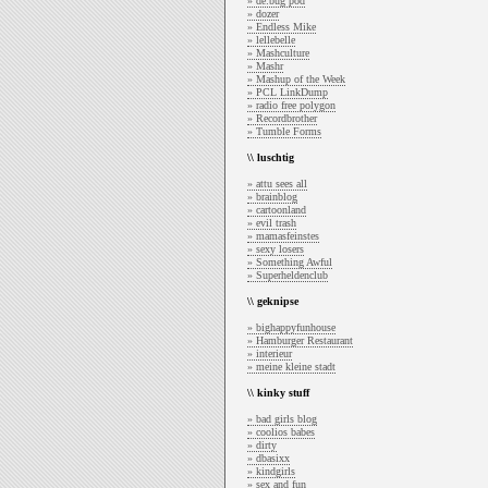
» de:bug pod
» dozer
» Endless Mike
» lellebelle
» Mashculture
» Mashr
» Mashup of the Week
» PCL LinkDump
» radio free polygon
» Recordbrother
» Tumble Forms
\\ luschtig
» attu sees all
» brainblog
» cartoonland
» evil trash
» mamasfeinstes
» sexy losers
» Something Awful
» Superheldenclub
\\ geknipse
» bighappyfunhouse
» Hamburger Restaurant
» interieur
» meine kleine stadt
\\ kinky stuff
» bad girls blog
» coolios babes
» dirty
» dbasixx
» kindgirls
» sex and fun