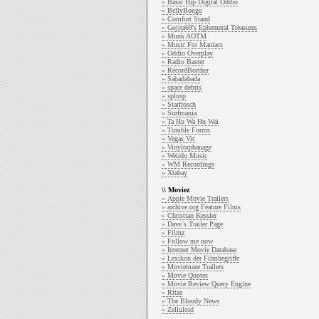
» Basic Hip Digital Oddio
» BellyBongo
» Comfort Stand
» Gojira69's Ephemeral Treasures
» Munk AOTM
» Music For Maniacs
» Oddio Overplay
» Radio Bastet
» RecordBorther
» Sabadabada
» space debris
» splusp
» Starfrosch
» Surfmania
» Ta Hu Wa Hu Wai
» Tumble Forms
» Vegas Vic
» Vinylorphanage
» Weirdo Music
» WM Recordings
» Xtabay
\\ Moviez
» Apple Movie Trailers
» archive.org Feature Films
» Christian Kessler
» Dave`s Trailer Page
» Filmz
» Follow me now
» Internet Movie Database
» Lexikon der Filmbegriffe
» Moviemaze Trailers
» Movie Quotes
» Movie Review Query Engine
» Ritze
» The Bloody News
» Zelluloid