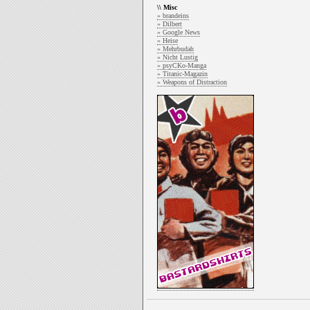
\\ Misc
» brandeins
» Dilbert
» Google News
» Heise
» Mehrbudah
» Nicht Lustig
» psyCKo-Manga
» Titanic-Magazin
» Weapons of Distraction