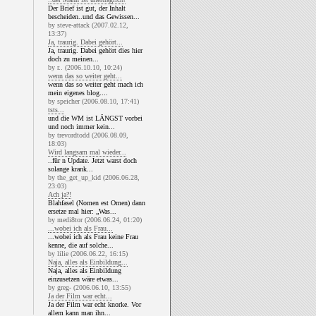
Der Brief ist gut, der Inhalt
bescheiden..und das Gewissen...
by steve-attack (2007.02.12,
13:37)
Ja, traurig. Dabei gehört...
Ja, traurig. Dabei gehört dies hier
doch zu meinen...
by r.. (2006.10.10, 10:24)
wenn das so weiter geht...
wenn das so weiter geht mach ich
mein eigenes blog....
by speicher (2006.08.10, 17:41)
tsts...
und die WM ist LÄNGST vorbei
und noch immer kein...
by trevordtodd (2006.08.09,
18:03)
Wird langsam mal wieder...
..für n Update. Jetzt warst doch
solange krank...
by the_get_up_kid (2006.06.28,
23:03)
Ach ja?!
Blahfasel (Nomen est Omen) dann
ersetze mal hier: „Was...
by medi8tor (2006.06.24, 01:20)
...wobei ich als Frau...
...wobei ich als Frau keine Frau
kenne, die auf solche...
by lilie (2006.06.22, 16:15)
Naja, alles als Einbildung...
Naja, alles als Einbildung
einzusetzen wäre etwas...
by greg- (2006.06.10, 13:55)
Ja der Film war echt...
Ja der Film war echt knorke. Vor
allem kann man ihn...