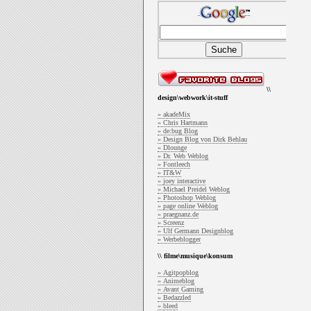
\\
design\webwork\it-stuff
» akadeMix
» Chris Hartmann
» de:bug Blog
» Design Blog von Dirk Behlau
» Dlounge
» Dr. Web Weblog
» Fontleech
» IT&W
» joey interactive
» Michael Preidel Weblog
» Photoshop Weblog
» page online Weblog
» praegnanz.de
» Screenz
» Ulf Germann Designblog
» Werbeblogger
\\ filme\musique\konsum
» Agitpopblog
» Animeblog
» Avant Gaming
» Bedazzled
» bleed