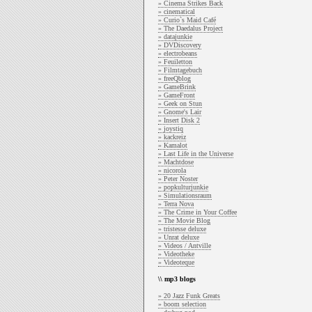
» Cinema Strikes Back
» cinematical
» Curio`s Maid Café
» The Daedalus Project
» datajunkie
» DVDiscovery
» electrobeans
» Feuiletton
» Filmtagebuch
» freeQblog
» GameBrink
» GameFront
» Geek on Stun
» Gnome's Lair
» Insert Disk 2
» joystiq
» kackreiz
» Kamalot
» Last Life in the Universe
» Machtdose
» nicorola
» Peter Noster
» popkulturjunkie
» Simulationsraum
» Terra Nova
» The Crime in Your Coffee
» The Movie Blog
» tristesse deluxe
» Unrat deluxe
» Videos / Antville
» Videotheke
» Videoteque
\\ mp3 blogs
» 20 Jazz Funk Greats
» boom selection