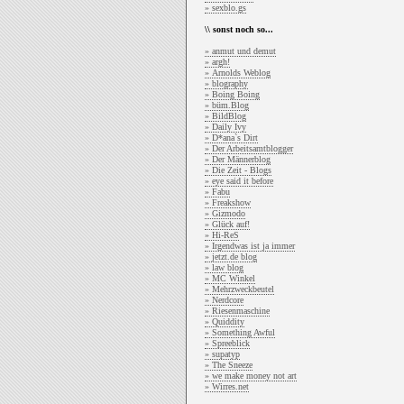
» sexblo.gs
\\ sonst noch so...
» anmut und demut
» argh!
» Arnolds Weblog
» blography
» Boing Boing
» büm.Blog
» BildBlog
» Daily Ivy
» D*ana`s Dirt
» Der Arbeitsamtblogger
» Der Männerblog
» Die Zeit - Blogs
» eye said it before
» Fabu
» Freakshow
» Gizmodo
» Glück auf!
» Hi-ReS
» Irgendwas ist ja immer
» jetzt.de blog
» law blog
» MC Winkel
» Mehrzweckbeutel
» Nerdcore
» Riesenmaschine
» Quiddity
» Something Awful
» Spreeblick
» supatyp
» The Sneeze
» we make money not art
» Wirres.net