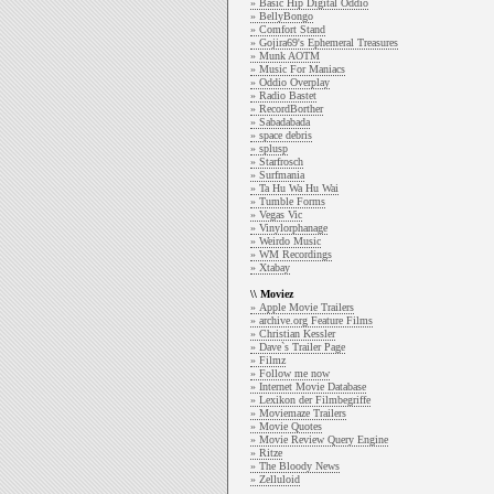
» Basic Hip Digital Oddio
» BellyBongo
» Comfort Stand
» Gojira69's Ephemeral Treasures
» Munk AOTM
» Music For Maniacs
» Oddio Overplay
» Radio Bastet
» RecordBorther
» Sabadabada
» space debris
» splusp
» Starfrosch
» Surfmania
» Ta Hu Wa Hu Wai
» Tumble Forms
» Vegas Vic
» Vinylorphanage
» Weirdo Music
» WM Recordings
» Xtabay
\\ Moviez
» Apple Movie Trailers
» archive.org Feature Films
» Christian Kessler
» Dave`s Trailer Page
» Filmz
» Follow me now
» Internet Movie Database
» Lexikon der Filmbegriffe
» Moviemaze Trailers
» Movie Quotes
» Movie Review Query Engine
» Ritze
» The Bloody News
» Zelluloid