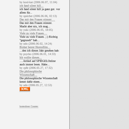
by kool-kat (2006.06.07, 11:04)
ich fand silent hill...
ich fand silent hill ja ganz gut. vor
allem für...
by speicher (2006.06.06, 02:13)
Das mit den Frauen stimmt....
Das mit den Frauen stimmt.
Macht aber nix, ich mag...
by yuki (2006.06.05, 18:05)
Viele zu viele Frauen....
Viele zu viele Frauen. ;-) Richtig
"gegruselt" hab...
by udo (2006.06.02, 14:24)
Bisher bester Horrorfilm...
...den ich dieses Jahr gesehen hab:
by psycko (2006.06.01, 14:33)
Ich wollte diesen...
....Artikel auf SPIEGELOnline
auch immer lesen. Habe...
by cp8r (2006.05.27, 17:32)
Die philosophische
Wissenschaft...
Die philosophische Wissenschaft
kennt dafür einen...
by udo (2006.05.27, 12:53)
kostenloser Counter