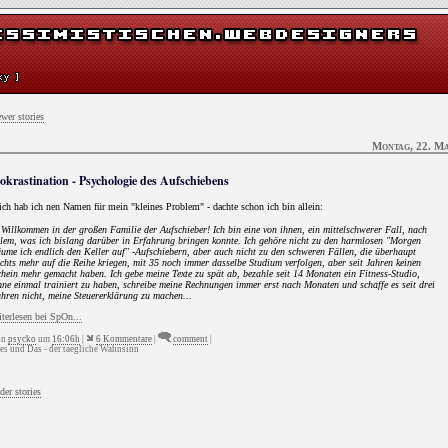
wer stories
Montag, 22. Ma
rokrastination - Psychologie des Aufschiebens
ich hab ich nen Namen für mein "kleines Problem" - dachte schon ich bin allein:
.Willkommen in der großen Familie der Aufschieber! Ich bin eine von ihnen, ein mittelschwerer Fall, nach
lem, was ich bislang darüber in Erfahrung bringen konnte. Ich gehöre nicht zu den harmlosen "Morgen
ume ich endlich den Keller auf" -Aufschiebern, aber auch nicht zu den schweren Fällen, die überhaupt
chts mehr auf die Reihe kriegen, mit 35 noch immer dasselbe Studium verfolgen, aber seit Jahren keinen
hein mehr gemacht haben. Ich gebe meine Texte zu spät ab, bezahle seit 14 Monaten ein Fitness-Studio,
ne einmal trainiert zu haben, schreibe meine Rechnungen immer erst nach Monaten und schaffe es seit drei
hren nicht, meine Steuererklärung zu machen...
iterlesen bei SpOn...
on
psycko
um
16:06h
|
6 Kommentare
|
comment
|
es und Das - der taegliche Wahnsinn
der stories