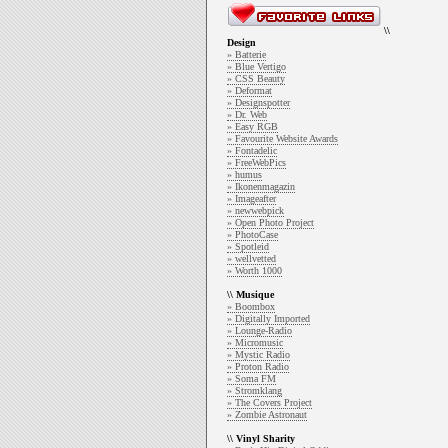
\\
Design
» Batterie
» Blue Vertigo
» CSS Beauty
» Deformat
» Designspotter
» Dr. Web
» Easy RGB
» Favourite Website Awards
» Fontadelic
» FreeWebPics
» humus
» Ikonenmagazin
» Imageafter
» newwebpick
» Open Photo Project
» PhotoCase
» Spotleid
» wellvetted
» Worth 1000
\\ Musique
» Boombox
» Digitally Imported
» Lounge-Radio
» Micromusic
» Mystic Radio
» Proton Radio
» Soma FM
» Stromklang
» The Covers Project
» Zombie Astronaut
\\ Vinyl Sharity