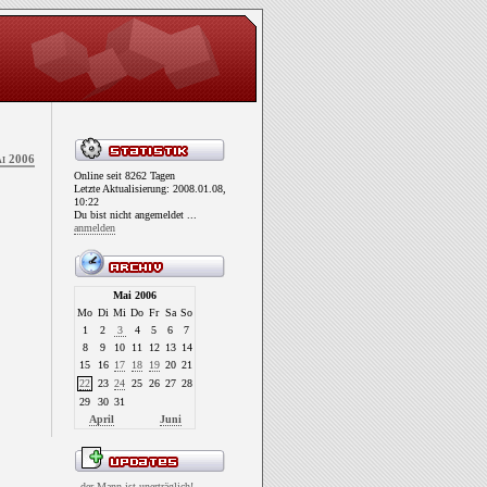
i 2006
Online seit 8262 Tagen
Letzte Aktualisierung: 2008.01.08,
10:22
Du bist nicht angemeldet ...
anmelden
Mai 2006
Mo
Di
Mi
Do
Fr
Sa
So
1
2
3
4
5
6
7
8
9
10
11
12
13
14
15
16
17
18
19
20
21
22
23
24
25
26
27
28
29
30
31
April
Juni
..der Mann ist unerträglich!