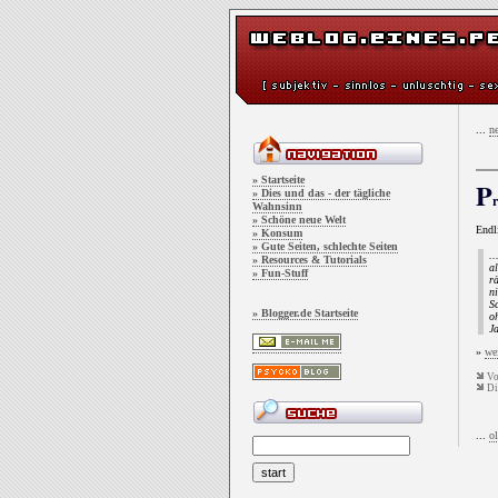
...
ne
» Startseite
P
» Dies und das - der tägliche
Wahnsinn
» Schöne neue Welt
Endl
» Konsum
» Gute Seiten, schlechte Seiten
..
» Resources & Tutorials
al
» Fun-Stuff
rä
ni
Sc
» Blogger.de Startseite
oh
Ja
»
we
V
Di
...
ol