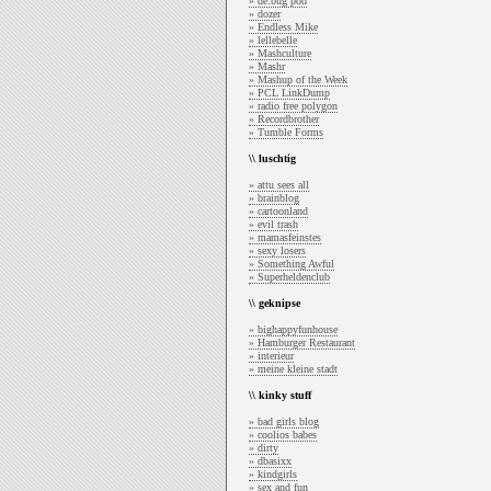
» de:bug pod
» dozer
» Endless Mike
» lellebelle
» Mashculture
» Mashr
» Mashup of the Week
» PCL LinkDump
» radio free polygon
» Recordbrother
» Tumble Forms
\\ luschtig
» attu sees all
» brainblog
» cartoonland
» evil trash
» mamasfeinstes
» sexy losers
» Something Awful
» Superheldenclub
\\ geknipse
» bighappyfunhouse
» Hamburger Restaurant
» interieur
» meine kleine stadt
\\ kinky stuff
» bad girls blog
» coolios babes
» dirty
» dbasixx
» kindgirls
» sex and fun