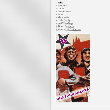
\\ Misc
» brandeins
» Dilbert
» Google News
» Heise
» Mehrbudah
» Nicht Lustig
» psyCKo-Manga
» Titanic-Magazin
» Weapons of Distraction