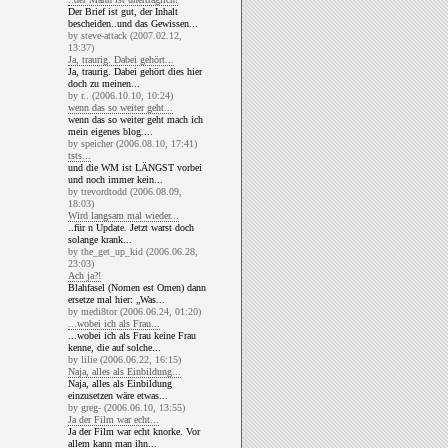
Der Brief ist gut, der Inhalt
bescheiden..und das Gewissen...
by steve-attack (2007.02.12,
13:37)
Ja, traurig. Dabei gehört...
Ja, traurig. Dabei gehört dies hier
doch zu meinen...
by r.. (2006.10.10, 10:24)
wenn das so weiter geht...
wenn das so weiter geht mach ich
mein eigenes blog....
by speicher (2006.08.10, 17:41)
tsts...
und die WM ist LÄNGST vorbei
und noch immer kein...
by trevordtodd (2006.08.09,
18:03)
Wird langsam mal wieder...
..für n Update. Jetzt warst doch
solange krank...
by the_get_up_kid (2006.06.28,
23:03)
Ach ja?!
Blahfasel (Nomen est Omen) dann
ersetze mal hier: „Was...
by medi8tor (2006.06.24, 01:20)
...wobei ich als Frau...
...wobei ich als Frau keine Frau
kenne, die auf solche...
by lilie (2006.06.22, 16:15)
Naja, alles als Einbildung...
Naja, alles als Einbildung
einzusetzen wäre etwas...
by greg- (2006.06.10, 13:55)
Ja der Film war echt...
Ja der Film war echt knorke. Vor
allem kann man ihn...